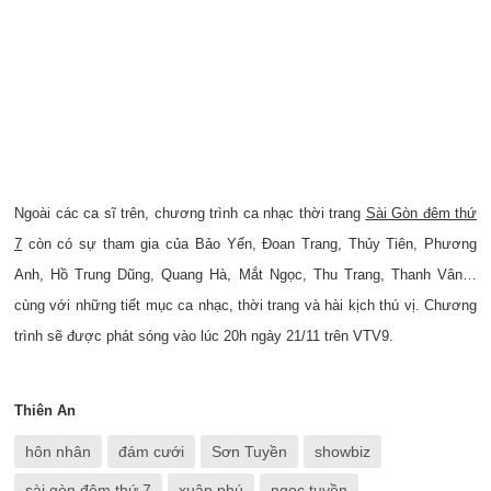
Ngoài các ca sĩ trên, chương trình ca nhạc thời trang
Sài Gòn đêm thứ
7
còn có sự tham gia của Bảo Yến, Đoan Trang, Thủy Tiên, Phương
Anh, Hồ Trung Dũng, Quang Hà, Mắt Ngọc, Thu Trang, Thanh Vân…
cùng với những tiết mục ca nhạc, thời trang và hài kịch thú vị. Chương
trình sẽ được phát sóng vào lúc 20h ngày 21/11 trên VTV9.
Thiên An
hôn nhân
đám cưới
Sơn Tuyền
showbiz
sài gòn đêm thứ 7
xuân phú
ngọc tuyền