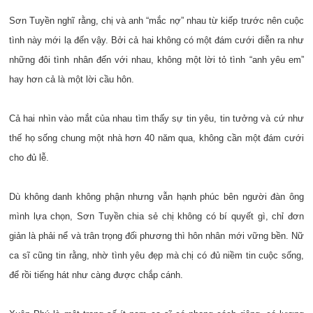
Sơn Tuyền nghĩ rằng, chị và anh “mắc nợ” nhau từ kiếp trước nên cuộc
tình này mới lạ đến vậy. Bởi cả hai không có một đám cưới diễn ra như
những đôi tình nhân đến với nhau, không một lời tỏ tình “anh yêu em”
hay hơn cả là một lời cầu hôn.
Cả hai nhìn vào mắt của nhau tìm thấy sự tin yêu, tin tưởng và cứ như
thế họ sống chung một nhà hơn 40 năm qua, không cần một đám cưới
cho đủ lễ.
Dù không danh không phận nhưng vẫn hạnh phúc bên người đàn ông
mình lựa chọn, Sơn Tuyền chia sẻ chị không có bí quyết gì, chỉ đơn
giản là phải nể và trân trọng đối phương thì hôn nhân mới vững bền. Nữ
ca sĩ cũng tin rằng, nhờ tình yêu đẹp mà chị có đủ niềm tin cuộc sống,
để rồi tiếng hát như càng được chắp cánh.