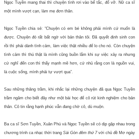
Ngọc Tuyền mang thai thì chuyện tình rơi vào bế tắc, đổ vỡ. Nữ ca sĩ
một mình vượt cạn, làm mẹ đơn thân.
Ngọc Tuyền chia sẻ: “Chuyện có em bé không phải mình cứ muốn là
được. Chuyện đó rất bất ngờ với bản thân tôi. Đã quyết định sinh con
rồi thì phải dành tình cảm, làm việc thật nhiều để lo cho nó. Còn chuyện
tình cảm thì thú thật là mình cũng buồn lắm khi sự việc xảy ra nhưng
cứ nghĩ đến con thì thấy mạnh mẽ hơn, cứ nhủ rằng con là nguồn vui,
là cuộc sống, mình phải tự vượt qua”.
Sau những thăng trầm, khi nhắc lại những chuyện đã qua Ngọc Tuyền
trầm ngâm cho biết đây như một bài học để cô rút kinh nghiệm cho bản
thân. Cô tin rằng hạnh phúc vẫn đang chờ cô, dù muộn.
Ba ca sĩ Sơn Tuyền, Xuân Phú và Ngọc Tuyền sẽ có dịp gặp nhau trong
chương trình ca nhạc thời trang
Sài Gòn đêm thứ 7
với chủ đề Mơ ngày