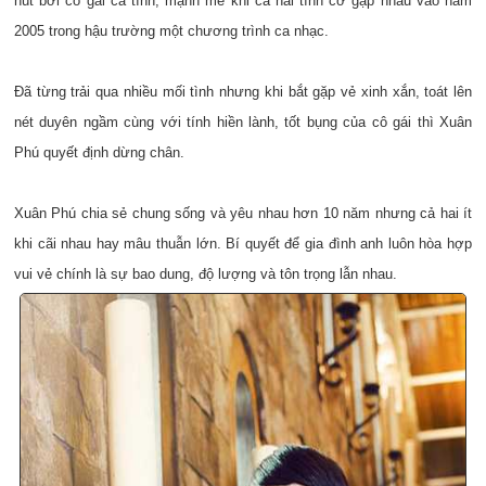
hút bởi cô gái cá tính, mạnh mẽ khi cả hai tình cờ gặp nhau vào năm
2005 trong hậu trường một chương trình ca nhạc.
Đã từng trải qua nhiều mối tình nhưng khi bắt gặp vẻ xinh xắn, toát lên
nét duyên ngầm cùng với tính hiền lành, tốt bụng của cô gái thì Xuân
Phú quyết định dừng chân.
Xuân Phú chia sẻ chung sống và yêu nhau hơn 10 năm nhưng cả hai ít
khi cãi nhau hay mâu thuẫn lớn. Bí quyết để gia đình anh luôn hòa hợp
vui vẻ chính là sự bao dung, độ lượng và tôn trọng lẫn nhau.