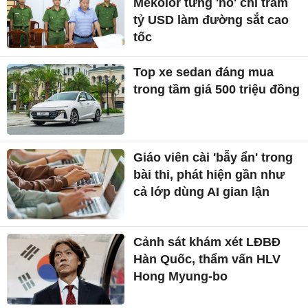
Mekolor từng 'nổ' chi trăm
tỷ USD làm đường sắt cao
tốc
Top xe sedan đáng mua
trong tầm giá 500 triệu đồng
Giáo viên cài 'bẫy ẩn' trong
bài thi, phát hiện gần như
cả lớp dùng AI gian lận
Cảnh sát khám xét LĐBĐ
Hàn Quốc, thẩm vấn HLV
Hong Myung-bo