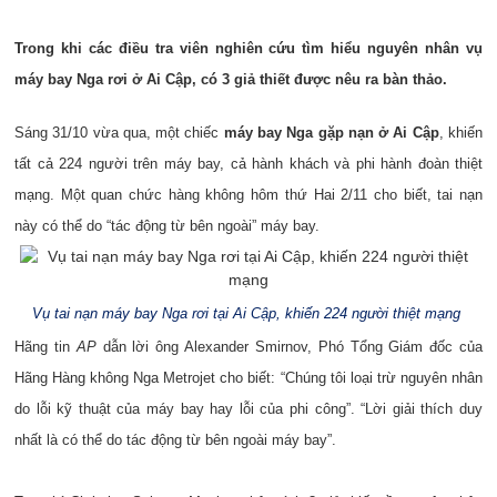
Trong khi các điều tra viên nghiên cứu tìm hiểu nguyên nhân vụ
máy bay Nga rơi ở Ai Cập, có 3 giả thiết được nêu ra bàn thảo.
Sáng 31/10 vừa qua, một chiếc
máy bay Nga gặp nạn ở Ai Cập
, khiến
tất cả 224 người trên máy bay, cả hành khách và phi hành đoàn thiệt
mạng. Một quan chức hàng không hôm thứ Hai 2/11 cho biết, tai nạn
này có thể do “tác động từ bên ngoài” máy bay.
Vụ tai nạn máy bay Nga rơi tại Ai Cập, khiến 224 người thiệt mạng
Hãng tin
AP
dẫn lời ông Alexander Smirnov, Phó Tổng Giám đốc của
Hãng Hàng không Nga Metrojet cho biết: “Chúng tôi loại trừ nguyên nhân
do lỗi kỹ thuật của máy bay hay lỗi của phi công”. “Lời giải thích duy
nhất là có thể do tác động từ bên ngoài máy bay”.