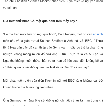
Tạp chí Christian Science Monitor phân tích 3 giả thiết về nguyên nhân
vụ tai nạn.
Giả thiết thứ nhất: Có một quả bom trên máy bay?
“Có thể trên máy bay có một quả bom”, Paul Rogers, một cố vấn
an ninh
toàn cầu và là giáo sư tại Đại học Bradford ở Anh, nói với BBC. “ Thực
tế là Nga gần đây đã can thiệp vào Syria và ... đây có thể là phản ứng
ngược không mong muốn đối với ông Putin. Thực tế là cả Ai Cập và
Nga đều không muốn thừa nhận vụ tai nạn có liên quan đến khủng bố và
có thể người ta sẽ không bao giờ biết rõ và đầy đủ về vụ này”.
Một phát ngôn viên của điện Kremlin nói với BBC rằng không loại trừ
khủng bố có thể là một nguyên nhân.
Ông Smirnov nói rằng ông sẽ không nói chi tiết về vụ tai nạn trong khi