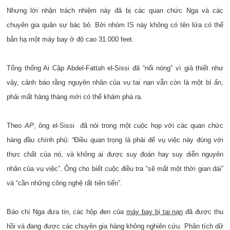
Nhưng lời nhận trách nhiệm này đã bị các quan chức Nga và các
chuyên gia quân sự bác bỏ. Bởi nhóm IS này không có tên lửa có thể
bắn hạ một máy bay ở độ cao 31.000 feet.
Tổng thống Ai Cập Abdel-Fattah el-Sissi đã “nổi nóng” vì giả thiết như
vậy, cảnh báo rằng nguyên nhân của vụ tai nạn vẫn còn là một bí ẩn,
phải mất hàng tháng mới có thể khám phá ra.
Theo
AP
, ông el-Sissi đã nói trong một cuộc họp với các quan chức
hàng đầu chính phủ: “Điều quan trọng là phải để vụ việc này đúng với
thực chất của nó, và không ai được suy đoán hay suy diễn nguyên
nhân của vụ việc”. Ông cho biết cuộc điều tra “sẽ mất một thời gian dài”
và “cần những công nghệ rất tiên tiến”.
Báo chí Nga đưa tin, các hộp đen của
máy bay bị tai nạn
đã được thu
hồi và đang được các chuyên gia hàng không nghiên cứu. Phân tích dữ