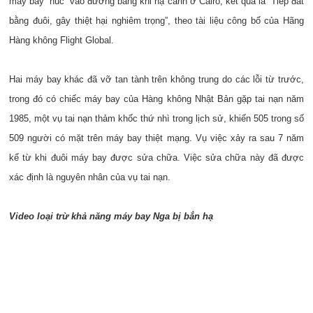
máy bay “húc” vào đường băng khi hạ cánh ở Cairo, kết quả là “Tiếp đất
bằng đuôi, gây thiệt hại nghiêm trọng”, theo tài liệu công bố của Hãng
Hàng không Flight Global.
Hai máy bay khác đã vỡ tan tành trên không trung do các lỗi từ trước,
trong đó có chiếc máy bay của Hàng không Nhật Bản gặp tai nạn năm
1985, một vụ tai nạn thảm khốc thứ nhì trong lịch sử, khiến 505 trong số
509 người có mặt trên máy bay thiệt mạng. Vụ việc xảy ra sau 7 năm
kể từ khi đuôi máy bay được sửa chữa. Việc sửa chữa này đã được
xác định là nguyên nhân của vụ tai nạn.
Video loại trừ khả năng máy bay Nga bị bắn hạ