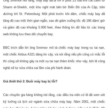
Ông Smirnov nói rằng,
máy bay đã bị rơi
ở phút 23 sau khi cất cánh từ
Sharm el-Sheikh, một khu nghỉ mát bên bờ Biển Đỏ của Ai Cập, trên
đường tới St. Petersburg. Một phút trước khi đâm, chiếc máy bay đã
tăng độ cao một thời gian ngắn, sau đó giảm xuống tốc độ 186 dặm/ giờ
và giảm độ cao khoảng 5.000 feet, theo thông tin dữ liệu từ các trang
web không lưu theo dõi chuyến bay.
BBC trích dẫn lời ông Smirnov mô tả chiếc máy bay trong vụ tai nạn,
một chiếc Airbus A321 đáng tin cậy, và nói rằng nếu phi công có mắc lỗi
thì cũng sẽ không gây ra một vụ tai nạn thảm khốc như vậy, bởi lẽ công
nghệ sẽ tự sửa chữa sai lầm của phi hành đoàn.
Giả thiết thứ 2: Đuôi máy bay bị lỗi?
Các chuyên gia hàng không nói rằng, các điều tra viên có lẽ đã xem xét
kỹ lưỡng cả lịch sử ngành sửa chữa máy bay. Năm 2001, một chiếc