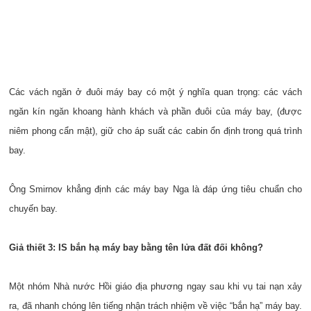
Các vách ngăn ở đuôi máy bay có một ý nghĩa quan trọng: các vách
ngăn kín ngăn khoang hành khách và phần đuôi của máy bay, (được
niêm phong cẩn mật), giữ cho áp suất các cabin ổn định trong quá trình
bay.
Ông Smirnov khẳng định các máy bay Nga là đáp ứng tiêu chuẩn cho
chuyến bay.
Giả thiết 3: IS bắn hạ máy bay bằng tên lửa đất đối không?
Một nhóm Nhà nước Hồi giáo địa phương ngay sau khi vụ tai nạn xảy
ra, đã nhanh chóng lên tiếng nhận trách nhiệm về việc “bắn hạ” máy bay.