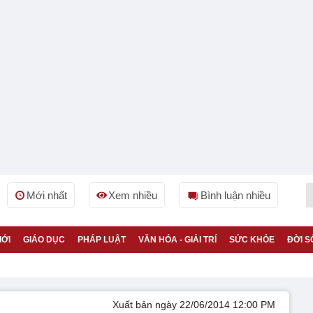
Mới nhất
Xem nhiều
Bình luận nhiều
IỚI
GIÁO DỤC
PHÁP LUẬT
VĂN HÓA - GIẢI TRÍ
SỨC KHỎE
ĐỜI S
Xuất bản ngày 22/06/2014 12:00 PM