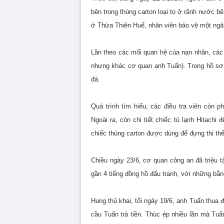
bên trong thùng carton loại to ở rãnh nước b
ở Thừa Thiên Huế, nhân viên bảo vệ một ngâ
Lần theo các mối quan hệ của nạn nhân, các 
nhưng khác cơ quan anh Tuấn). Trong hồ sơ 
đá.
Quá trình tìm hiểu, các điều tra viên còn 
Ngoài ra, còn chi tiết chiếc tủ lạnh Hitach
chiếc thùng carton được dùng để đựng thi th
Chiều ngày 23/6, cơ quan công an đã triệu t
gần 4 tiếng đồng hồ đấu tranh, với những bằn
Hung thủ khai, tối ngày 19/6, anh Tuấn thua đ
cầu Tuấn trả tiền. Thúc ép nhiều lần mà Tuấ