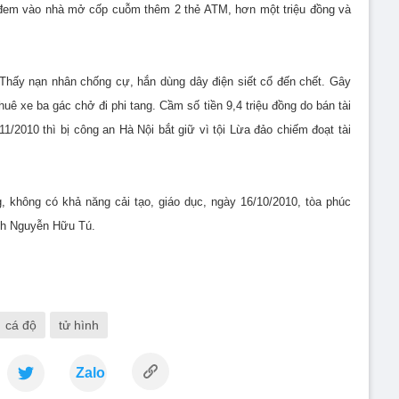
y đem vào nhà mở cốp cuỗm thêm 2 thẻ ATM, hơn một triệu đồng và
Thấy nạn nhân chống cự, hắn dùng dây điện siết cổ đến chết. Gây
huê xe ba gác chở đi phi tang. Cầm số tiền 9,4 triệu đồng do bán tài
1/2010 thì bị công an Hà Nội bắt giữ vì tội Lừa đảo chiếm đoạt tài
g, không có khả năng cải tạo, giáo dục, ngày 16/10/2010, tòa phúc
ình Nguyễn Hữu Tú.
cá độ
tử hình
Zalo