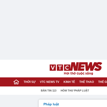
THỜI SỰ
VTC NEWS TV
KINH TẾ
THỂ THAO
THẾ G
BẢN TIN 113
HÒM THƯ PHÁP LUẬT
Pháp luật