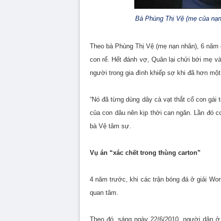
Bà Phùng Thị Vệ (mẹ của nạn 
Theo bà Phùng Thị Vệ (mẹ nạn nhân), 6 năm qu
con rể. Hết đánh vợ, Quân lại chửi bới mẹ v
người trong gia đình khiếp sợ khi đã hơn một
“Nó đã từng dùng dây cà vạt thắt cổ con gái
của con dâu nên kịp thời can ngăn. Lần đó co
bà Vệ tâm sự.
Vụ án “xác chết trong thùng carton”
4 năm trước, khi các trận bóng đá ở giải Wor
quan tâm.
Theo đó, sáng ngày 22/6/2010, người dân 