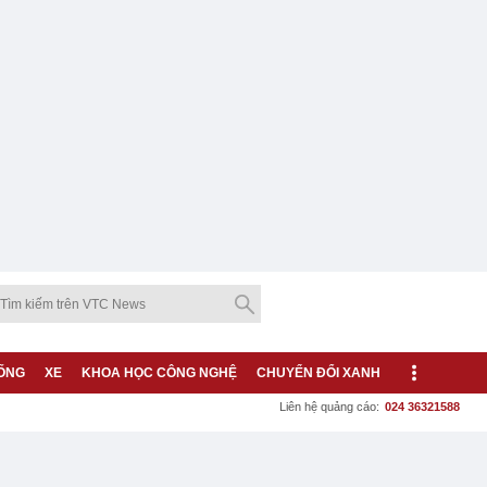
ỐNG
XE
KHOA HỌC CÔNG NGHỆ
CHUYỂN ĐỔI XANH
Liên hệ quảng cáo:
024 36321588