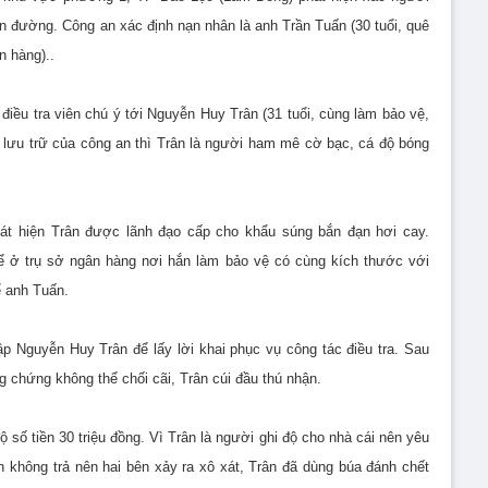
ên đường. Công an xác định nạn nhân là anh Trần Tuấn (30 tuổi, quê
n hàng)..
điều tra viên chú ý tới Nguyễn Huy Trân (31 tuổi, cùng làm bảo vệ,
lưu trữ của công an thì Trân là người ham mê cờ bạc, cá độ bóng
phát hiện Trân được lãnh đạo cấp cho khẩu súng bắn đạn hơi cay.
i để ở trụ sở ngân hàng nơi hắn làm bảo vệ có cùng kích thước với
ể anh Tuấn.
ập Nguyễn Huy Trân để lấy lời khai phục vụ công tác điều tra. Sau
g chứng không thể chối cãi, Trân cúi đầu thú nhận.
ộ số tiền 30 triệu đồng. Vì Trân là người ghi độ cho nhà cái nên yêu
n không trả nên hai bên xảy ra xô xát, Trân đã dùng búa đánh chết