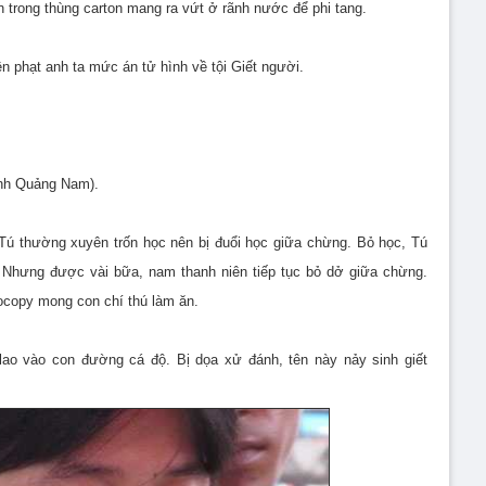
n trong thùng carton mang ra vứt ở rãnh nước để phi tang.
 phạt anh ta mức án tử hình về tội Giết người.
ỉnh Quảng Nam).
Tú thường xuyên trốn học nên bị đuổi học giữa chừng. Bỏ học, Tú
 Nhưng được vài bữa, nam thanh niên tiếp tục bỏ dở giữa chừng.
tocopy mong con chí thú làm ăn.
lao vào con đường cá độ. Bị dọa xử đánh, tên này nảy sinh giết