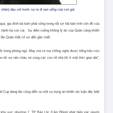
nhân) đau xót trước sự ra đi oan uổng của con gái.
a, gia đình bà luôn phải sống trong nỗi sợ hãi bản tính côn đồ của
à hành hạ con cái. Sự điên cuồng không lý do của Quân càng khiến
 lần Quân thắt cổ vợ đến gần chết.
 tôi trong phòng ngủ. May mà có mẹ chồng nghe được tiếng kêu cứu
n tôi sợ nên cháu nó cùng các con về nhà tôi ở một thời gian dài”,
ld Cup đang lăn cũng diễn ra một vụ trọng án khiến dư luận đặc biệt
ở khu vực phường 1, TP Bảo Lộc (Lâm Đồng) phát hiện xác người