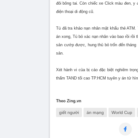
đôi bông tai. Còn chiếc xe Click màu đen, 
điện thoại di động cũ.
Tú đã tra khảo nạn nhân mật khẩu thẻ ATM. 
án xong, Tú bỏ xác nạn nhân vào bao rồi rồi t
sản cướp được, hung thủ bỏ trốn đến tháng 1
sản.
Xét hành vi của bị cáo đặc biệt nghiêm trọn
thẩm TAND tối cao TP.HCM tuyên y án tử h
Theo Zing.vn
giết người
án mạng
World Cup