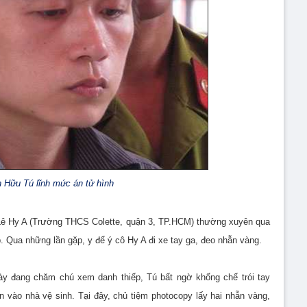
 Hữu Tú lĩnh mức án tử hình
 Lê Hy A (Trường THCS Colette, quận 3, TP.HCM) thường xuyên qua
. Qua những lần gặp, y để ý cô Hy A đi xe tay ga, đeo nhẫn vàng.
này đang chăm chú xem danh thiếp, Tú bất ngờ khống chế trói tay
 vào nhà vệ sinh. Tại đây, chủ tiệm photocopy lấy hai nhẫn vàng,