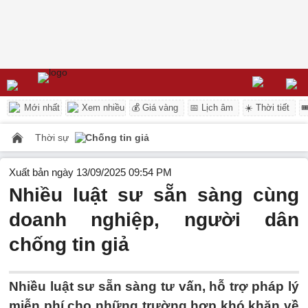
Mới nhất
Xem nhiều
💰 Giá vàng
📅 Lịch âm
☀️ Thời tiết

Thời sự
Chống tin giả
Xuất bản ngày 13/09/2025 09:54 PM
Nhiều luật sư sẵn sàng cùng
doanh nghiệp, người dân
chống tin giả
Nhiều luật sư sẵn sàng tư vấn, hỗ trợ pháp lý
miễn phí cho những trường hợp khó khăn về