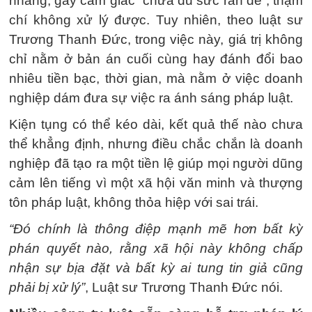
nhàng, gây cảm giác “chưa đủ sức răn đe”, thậm
chí không xử lý được. Tuy nhiên, theo luật sư
Trương Thanh Đức, trong việc này, giá trị không
chỉ nằm ở bản án cuối cùng hay đánh đổi bao
nhiêu tiền bạc, thời gian, mà nằm ở việc doanh
nghiệp dám đưa sự việc ra ánh sáng pháp luật.
Kiện tụng có thể kéo dài, kết quả thế nào chưa
thể khẳng định, nhưng điều chắc chắn là doanh
nghiệp đã tạo ra một tiền lệ giúp mọi người dũng
cảm lên tiếng vì một xã hội văn minh và thượng
tôn pháp luật, không thỏa hiệp với sai trái.
“Đó chính là thông điệp mạnh mẽ hơn bất kỳ
phán quyết nào, rằng xã hội này không chấp
nhận sự bịa đặt và bất kỳ ai tung tin giả cũng
phải bị xử lý”
, Luật sư Trương Thanh Đức nói.