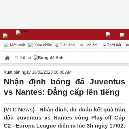
Mới nhất
Xem nhiều
💰 Giá vàng
📅 Lịch âm
☀️ Thời tiết

Thể thao
Bóng đá Anh
Xuất bản ngày 16/02/2023 08:00 AM
Nhận định bóng đá Juventus
vs Nantes: Đẳng cấp lên tiếng
(VTC News) -
Nhận định, dự đoán kết quả trận
đấu Juventus vs Nantes vòng Play-off Cúp
C2 - Europa League diễn ra lúc 3h ngày 17/02.