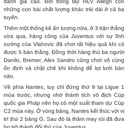
đánh giá cao. Bởi trong tay HLV Allegri còn
những con bài chất lượng khác trải dài ở cả ba
tuyến.
Thêm một thống kê ấn tượng nữa, ở 3 trận thắng
vừa qua, hàng công của Juventus với sự lĩnh
xướng của Vlahovic đã chơi rất hiệu quả khi có
được 5 bàn thắng. Đồng thời hàng thủ ba người
Danilo, Bremer, Alex Sandro cũng chơi vô cùng
ổn định và chặt chẽ khi không để lọt lưới bàn
nào.
Về phía Nantes, tuy chỉ đứng thứ 9 tại Ligue 1
mùa trước, nhưng nhờ thành tích vô địch Cúp
quốc gia Pháp nên họ có một suất tham dự Cúp
C2 mùa này. Ở vòng bảng, Nantes kết thúc với vị
trí thứ 2 bảng G. Sau đó lá thăm may rủi đã đưa
họ trở thành đối thủ của Juventus.