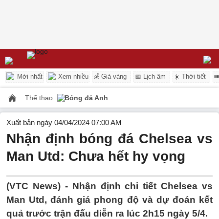
Mới nhất
Xem nhiều
💰 Giá vàng
📅 Lịch âm
☀️ Thời tiết

Thể thao
Bóng đá Anh
Xuất bản ngày 04/04/2024 07:00 AM
Nhận định bóng đá Chelsea vs
Man Utd: Chưa hết hy vọng
(VTC News) -
Nhận định chi tiết Chelsea vs
Man Utd, đánh giá phong độ và dự đoán kết
quả trước trận đấu diễn ra lúc 2h15 ngày 5/4.