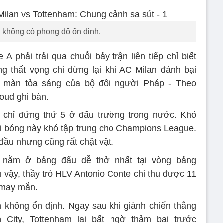
 không có phong độ ổn định.
A phải trải qua chuỗi bảy trận liên tiếp chỉ biết
g thất vọng chỉ dừng lại khi AC Milan đánh bại
i màn tỏa sáng của bộ đôi người Pháp - Theo
roud ghi bàn.
 chỉ đứng thứ 5 ở đấu trường trong nước. Khó
i bóng này khó tập trung cho Champions League.
đầu nhưng cũng rất chật vật.
 nằm ở bảng đấu dễ thở nhất tại vòng bảng
ậy, thầy trò HLV Antonio Conte chỉ thu được 11
 may mắn.
 không ổn định. Ngay sau khi giành chiến thắng
City, Tottenham lại bất ngờ thảm bại trước