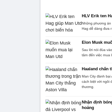
HLV Erik ten H
Những phương án n
Hag dễ dàng đưa ra
Elon Musk muố
Sau lời nói đùa và
tâm đến việc mua l
Haaland chấn t
Man City đánh bại 
cách biệt với ngôi
thương.
Nhận định bóng
hoảng