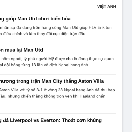
VIỆT ANH
ag giúp Man Utd chơi biến hóa
hân sự đa dạng trên hàng công Man Utd giúp HLV Erik ten
 điều chỉnh và làm thay đổi cục diện trận đấu.
n mua lại Man Utd
o năm ngoái, tỷ phú người Mỹ được cho là đang thực sự quan
ại đội bóng từng 13 lần vô địch Ngoại hạng Anh.
hương trong trận Man City thắng Aston Villa
Aston Villa với tỷ số 3-1 ở vòng 23 Ngoại hạng Anh để thu hẹp
 đầu, nhưng chiến thắng không trọn vẹn khi Haaland chấn
 đá Liverpool vs Everton: Thoát cơn khủng