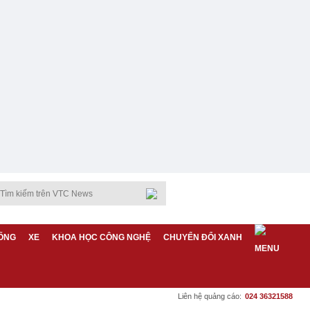
ỐNG
XE
KHOA HỌC CÔNG NGHỆ
CHUYỂN ĐỔI XANH
Liên hệ quảng cáo:
024 36321588