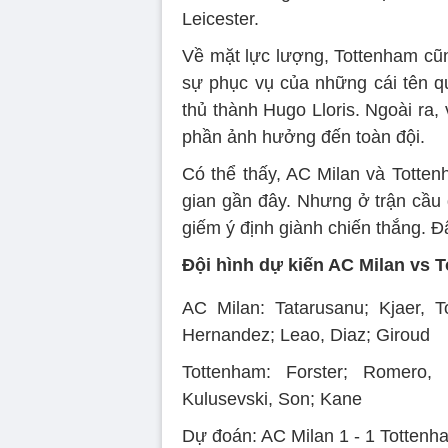
Leicester.
Về mặt lực lượng, Tottenham cũn
sự phục vụ của những cái tên qu
thủ thành Hugo Lloris. Ngoài ra
phần ảnh hưởng đến toàn đội.
Có thể thấy, AC Milan và Totten
gian gần đây. Nhưng ở trận cầu 
giếm ý định giành chiến thắng. Đ
Đội hình dự kiến AC Milan vs 
AC Milan: Tatarusanu; Kjaer, T
Hernandez; Leao, Diaz; Giroud
Tottenham: Forster; Romero, D
Kulusevski, Son; Kane
Dự đoán: AC Milan 1 - 1 Tottenh