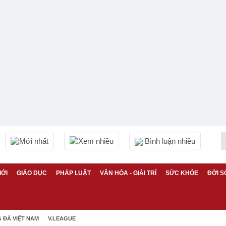
Mới nhất
Xem nhiều
Bình luận nhiều
IỚI
GIÁO DỤC
PHÁP LUẬT
VĂN HÓA - GIẢI TRÍ
SỨC KHỎE
ĐỜI S
 ĐÁ VIỆT NAM
V.LEAGUE