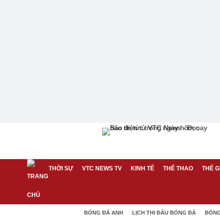
THỜI SỰ
VTC NEWS TV
KINH TẾ
THỂ THAO
THẾ G
BÓNG ĐÁ ANH
LỊCH THI ĐẤU BÓNG ĐÁ
BÓNG