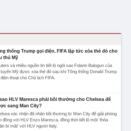
ng thống Trump gọi điện, FIFA lập tức xóa thẻ đỏ cho
u thủ Mỹ
ters và nhiều nguồn tin tiết lộ ngôi sao Folarin Balogun của
 tuyển Mỹ được xóa thẻ đỏ sau khi Tổng thống Donald Trump
 điện thoại cho Chủ tịch FIFA.
 sao HLV Maresca phải bồi thường cho Chelsea để
ợc sang Man City?
lsea xác nhận đã nhận bồi thường từ Man City để giải phóng
 đồng với HLV Enzo Maresca, đồng thời tiết lộ một 'thỏa
ận bí mật' với HLV người Italy.