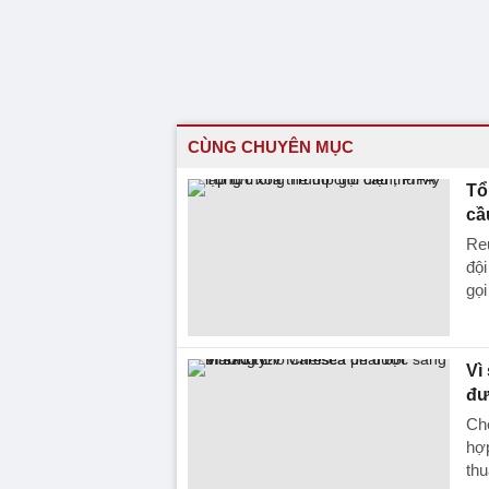
CÙNG CHUYÊN MỤC
Tổ
cầ
Reu
đội
gọi
Vì
đư
Che
hợp
thu