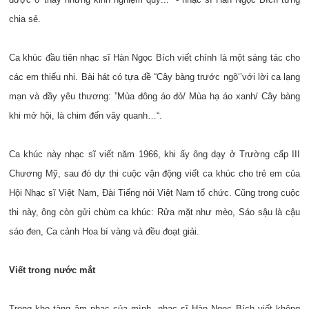
chia sẻ.
Ca khúc đầu tiên nhạc sĩ Hàn Ngọc Bích viết chính là một sáng tác cho
các em thiếu nhi. Bài hát có tựa đề “Cây bàng trước ngõ‘’với lời ca lạng
mạn và đầy yêu thương: ”Mùa đông áo đỏ/ Mùa hạ áo xanh/ Cây bàng
khi mở hội, là chim đến vây quanh…“.
Ca khúc này nhạc sĩ viết năm 1966, khi ấy ông dạy ở Trường cấp III
Chương Mỹ, sau đó dự thi cuộc vận động viết ca khúc cho trẻ em của
Hội Nhạc sĩ Việt Nam, Đài Tiếng nói Việt Nam tổ chức. Cũng trong cuộc
thi này, ông còn gửi chùm ca khúc: Rửa mặt như mèo, Sáo sậu là cậu
sáo đen, Ca cảnh Hoa bí vàng và đều đoạt giải.
Viết trong nước mắt
Trong kho tàng âm nhạc của mình, nhạc sĩ Hàn Ngọc Bích viết không