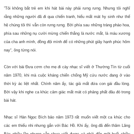
”Tôi không bắt trẻ em khi hát bài này phải rưng rưng. Nhưng tôi nghĩ
rằng những người đã đi qua chiến tranh, hiểu mất mát hy sinh như thế
hệ chúng tôi thì vẫn còn rưng rưng. Bởi phía sau những tràng pháo hoa,
phía sau những nụ cười mừng chiến thắng là nước mắt, là máu xương
của cha anh mình, đồng đội mình để có những phút giây hạnh phúc hôm
nay“, ông từng nói.
Còn với bài Đưa cơm cho mẹ đi cày nhạc sĩ viết ở Thường Tín từ cuối
năm 1970, khi mà cuộc kháng chiến chống Mỹ cứu nước đang ở vào
thời kỳ ác liệt nhất. Chính năm ấy, tác giả mất đứa con gái đầu lòng.
Bởi vậy khi nghe ca khúc cảm giác mất mát có phảng phất đâu đó trong
bài hát.
Nhạc sĩ Hàn Ngọc Bích bảo năm 1973 rất muốn viết một ca khúc cho
các em thiếu nhi nhưng gắn với Bác Hồ. Khi ấy, ông đã đến thăm Lăng
Bác nhiều lần nhưng vẫn chưa viết được và phải đến một buổi chiều