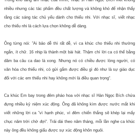
nhiều nhưng các tác phẩm đều chất lượng và không khó để nhận thấy
rằng các sáng tác chủ yếu dành cho thiếu nhi. Với nhạc sĩ, viết nhạc
cho thiếu nhi là cách lựa chọn không dễ dàng.
Ông từng nói: ”Ai bảo dễ thì rất dễ, vì ca khúc cho thiếu nhi thường
ngắn, ít chữ. 16 nhịp là thành một bài hát. Thậm chí lời ca có thể bằng
dăm ba câu ca dao là xong. Nhưng nó có chiều được lòng người, có
văn hóa cho thiếu nhi, có gửi gắm được điều gì đó như là sự giáo dục
đối với các em thiếu nhi hay không mới là điều quan trọng“.
Ca khúc Em bay trong đêm pháo hoa với nhạc sĩ Hàn Ngọc Bích chứa
đựng nhiều kỷ niệm xúc động. Ông đã không kìm được nước mắt khi
viết những lời ca ”vì hạnh phúc, vì đêm chiến thắng sẽ khép lại mấy
chục năm trời chờ đợi“. Trải dài theo năm tháng, mỗi lần nghe ca khúc
này ông đều không giấu được sự xúc động khôn nguôi.