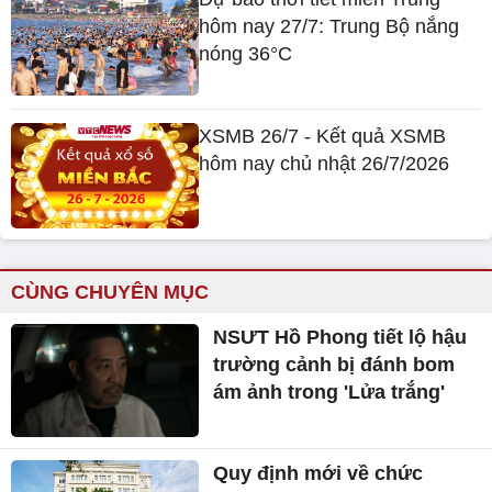
hôm nay 27/7: Trung Bộ nắng
nóng 36°C
XSMB 26/7 - Kết quả XSMB
hôm nay chủ nhật 26/7/2026
CÙNG CHUYÊN MỤC
NSƯT Hồ Phong tiết lộ hậu
trường cảnh bị đánh bom
ám ảnh trong 'Lửa trắng'
Quy định mới về chức