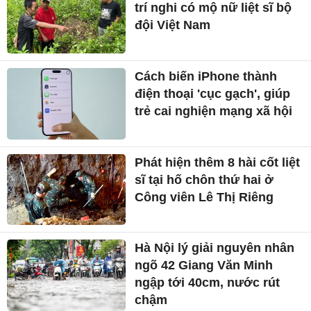
trí nghi có mộ nữ liệt sĩ bộ
đội Việt Nam
Cách biến iPhone thành
điện thoại 'cục gạch', giúp
trẻ cai nghiện mạng xã hội
Phát hiện thêm 8 hài cốt liệt
sĩ tại hố chôn thứ hai ở
Công viên Lê Thị Riêng
Hà Nội lý giải nguyên nhân
ngõ 42 Giang Văn Minh
ngập tới 40cm, nước rút
chậm