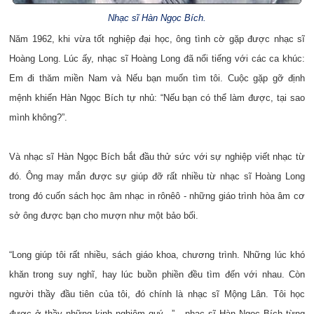
Nhạc sĩ Hàn Ngọc Bích.
Năm 1962, khi vừa tốt nghiệp đại học, ông tình cờ gặp được nhạc sĩ
Hoàng Long. Lúc ấy, nhạc sĩ Hoàng Long đã nổi tiếng với các ca khúc:
Em đi thăm miền Nam và Nếu bạn muốn tìm tôi. Cuộc gặp gỡ định
mệnh khiến Hàn Ngọc Bích tự nhủ: “Nếu bạn có thể làm được, tại sao
mình không?”.
Và nhạc sĩ Hàn Ngọc Bích bắt đầu thử sức với sự nghiệp viết nhạc từ
đó. Ông may mắn được sự giúp đỡ rất nhiều từ nhạc sĩ Hoàng Long
trong đó cuốn sách học âm nhạc in rônêô - những giáo trình hòa âm cơ
sở ông được bạn cho mượn như một bảo bối.
“Long giúp tôi rất nhiều, sách giáo khoa, chương trình. Những lúc khó
khăn trong suy nghĩ, hay lúc buồn phiền đều tìm đến với nhau. Còn
người thầy đầu tiên của tôi, đó chính là nhạc sĩ Mộng Lân. Tôi học
được ở thầy những kinh nghiệm quý...” - nhạc sĩ Hàn Ngọc Bích từng