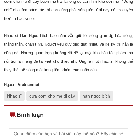
cơm cho mẹ đi cày buồn mà trái lại ông có cái nhìn khá cởi mở: “Đừng
nghĩ cha làm sáng tác thì con cũng phải sáng tác. Cái này nó có duyên
trời” - nhạc sĩ nói.
Nhạc sĩ Hàn Ngọc Bích bao năm vẫn giữ lối sống giản dị, hòa đồng,
thẳng thắn, chân tình. Người yêu quý ông thật nhiều và kẻ kỳ thị hẳn là
cũng có. Nhưng quan trọng là ông đã để lại một kho báu tác phẩm mà
nổi trội là mảng đề tài viết cho thiếu nhi. Ông là một nhạc sĩ không thể
thay thế, sẽ sống mãi trong tâm khảm của nhân dân.
Nguồn:
Vietnamnet
Nhạc sĩ
đưa cơm cho mẹ đi cày
hàn ngọc bích
Bình luận