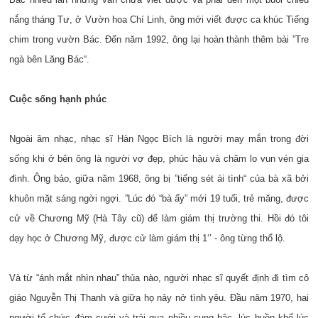
nắng tháng Tư, ở Vườn hoa Chí Linh, ông mới viết được ca khúc Tiếng
chim trong vườn Bác. Đến năm 1992, ông lại hoàn thành thêm bài ”Tre
ngà bên Lăng Bác“.
Cuộc sống hạnh phúc
Ngoài âm nhạc, nhạc sĩ Hàn Ngọc Bích là người may mắn trong đời
sống khi ở bên ông là người vợ đẹp, phúc hậu và chăm lo vun vén gia
đình. Ông bảo, giữa năm 1968, ông bị ”tiếng sét ái tình“ của bà xã bởi
khuôn mặt sáng ngời ngợi. ”Lúc đó “bà ấy” mới 19 tuổi, trẻ măng, được
cử về Chương Mỹ (Hà Tây cũ) để làm giám thị trường thi. Hồi đó tôi
dạy học ở Chương Mỹ, được cử làm giám thị 1‘’ - ông từng thổ lộ.
Và từ “ánh mắt nhìn nhau” thủa nào, người nhạc sĩ quyết định đi tìm cô
giáo Nguyễn Thị Thanh và giữa họ nảy nở tình yêu. Đầu năm 1970, hai
người tổ chức đám cưới và trải qua nhiều cung bậc, lúc buồn khổ lúc