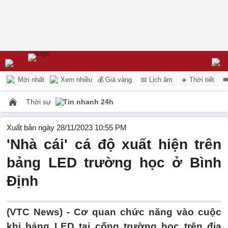
Mới nhất
Xem nhiều
💰 Giá vàng
📅 Lịch âm
☀️ Thời tiết

Thời sự
Tin nhanh 24h
Xuất bản ngày 28/11/2023 10:55 PM
'Nhà cái' cá độ xuất hiện trên
bảng LED trường học ở Bình
Định
(VTC News) -
Cơ quan chức năng vào cuộc
khi bảng LED tại cổng trường học trên địa