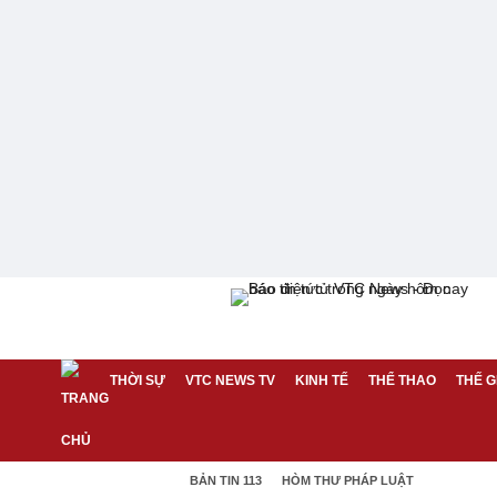
THỜI SỰ
VTC NEWS TV
KINH TẾ
THỂ THAO
THẾ G
BẢN TIN 113
HÒM THƯ PHÁP LUẬT