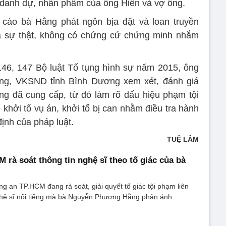
 danh dự, nhân phẩm của ông Hiển và vợ ông.
 cáo bà Hằng phát ngôn bịa đặt và loan truyền
là sự thật, không có chứng cứ chứng minh nhắm
146, 147 Bộ luật Tố tụng hình sự năm 2015, ông
ng, VKSND tỉnh Bình Dương xem xét, đánh giá
ông đã cung cấp, từ đó làm rõ dấu hiệu phạm tội
ởi tố vụ án, khởi tố bị can nhằm điều tra hành
định của pháp luật.
TUỆ LÂM
 rà soát thông tin nghệ sĩ theo tố giác của bà
an TP.HCM đang rà soát, giải quyết tố giác tội phạm liên
hệ sĩ nổi tiếng mà bà Nguyễn Phương Hằng phản ánh.