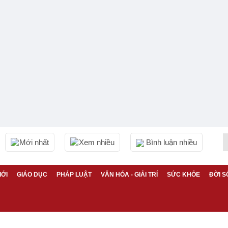
Mới nhất
Xem nhiều
Bình luận nhiều
IỚI
GIÁO DỤC
PHÁP LUẬT
VĂN HÓA - GIẢI TRÍ
SỨC KHỎE
ĐỜI S