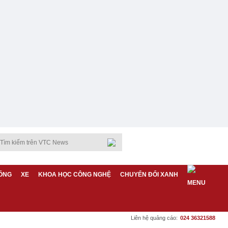
ỐNG
XE
KHOA HỌC CÔNG NGHỆ
CHUYỂN ĐỔI XANH
Liên hệ quảng cáo:
024 36321588