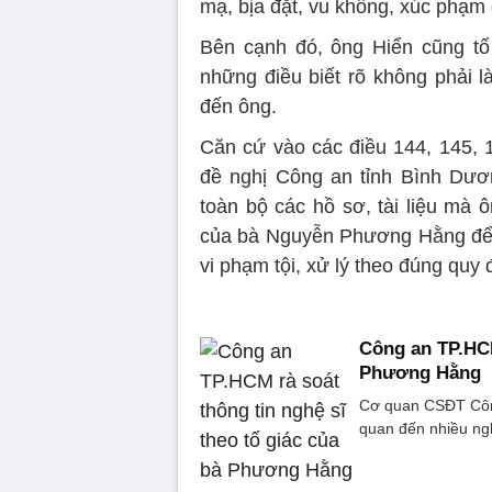
mạ, bịa đặt, vu khống, xúc phạm
Bên cạnh đó, ông Hiển cũng tố
những điều biết rõ không phải 
đến ông.
Căn cứ vào các điều 144, 145, 
đề nghị Công an tỉnh Bình Dươ
toàn bộ các hồ sơ, tài liệu mà 
của bà Nguyễn Phương Hằng để kh
vi phạm tội, xử lý theo đúng quy 
Công an TP.HCM
Phương Hằng
Cơ quan CSĐT Công 
quan đến nhiều ng