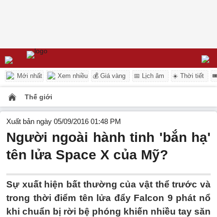
Mới nhất
Xem nhiều
💰 Giá vàng
📅 Lịch âm
☀️ Thời tiết

Thế giới
Xuất bản ngày 05/09/2016 01:48 PM
Người ngoài hành tinh 'bắn hạ'
tên lửa Space X của Mỹ?
Sự xuất hiện bất thường của vật thể trước và
trong thời điểm tên lửa đẩy Falcon 9 phát nổ
khi chuẩn bị rời bệ phóng khiến nhiều tay săn