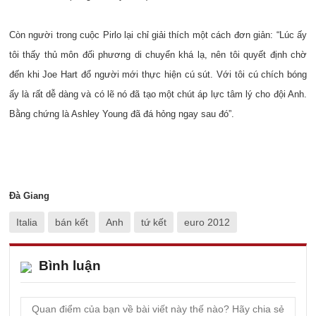
Còn người trong cuộc Pirlo lại chỉ giải thích một cách đơn giản: “Lúc ấy
tôi thấy thủ môn đối phương di chuyển khá lạ, nên tôi quyết định chờ
đến khi Joe Hart đổ người mới thực hiện cú sút. Với tôi cú chích bóng
ấy là rất dễ dàng và có lẽ nó đã tạo một chút áp lực tâm lý cho đội Anh.
Bằng chứng là Ashley Young đã đá hỏng ngay sau đó”.
Đà Giang
Italia
bán kết
Anh
tứ kết
euro 2012
Bình luận