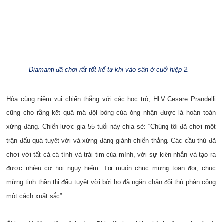
Diamanti đã chơi rất tốt kể từ khi vào sân ở cuối hiệp 2.
Hòa cùng niềm vui chiến thắng với các học trò, HLV Cesare Prandelli
cũng cho rằng kết quả mà đội bóng của ông nhận được là hoàn toàn
xứng đáng. Chiến lược gia 55 tuổi này chia sẻ: “Chúng tôi đã chơi một
trận đấu quá tuyệt vời và xứng đáng giành chiến thắng. Các cầu thủ đã
chơi với tất cả cá tính và trái tim của mình, với sự kiên nhẫn và tạo ra
được nhiều cơ hội nguy hiểm. Tôi muốn chúc mừng toàn đội, chúc
mừng tinh thần thi đấu tuyệt vời bởi họ đã ngăn chặn đối thủ phản công
một cách xuất sắc”.