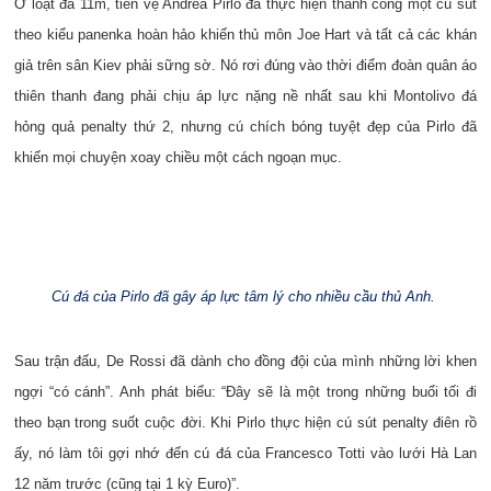
Ở loạt đá 11m, tiền vệ Andrea Pirlo đã thực hiện thành công một cú sút
theo kiểu panenka hoàn hảo khiến thủ môn Joe Hart và tất cả các khán
giả trên sân Kiev phải sững sờ. Nó rơi đúng vào thời điểm đoàn quân áo
thiên thanh đang phải chịu áp lực nặng nề nhất sau khi Montolivo đá
hỏng quả penalty thứ 2, nhưng cú chích bóng tuyệt đẹp của Pirlo đã
khiến mọi chuyện xoay chiều một cách ngoạn mục.
Cú đá của Pirlo đã gây áp lực tâm lý cho nhiều cầu thủ Anh.
Sau trận đấu, De Rossi đã dành cho đồng đội của mình những lời khen
ngợi “có cánh”. Anh phát biểu: “Đây sẽ là một trong những buổi tối đi
theo bạn trong suốt cuộc đời. Khi Pirlo thực hiện cú sút penalty điên rồ
ấy, nó làm tôi gợi nhớ đến cú đá của Francesco Totti vào lưới Hà Lan
12 năm trước (cũng tại 1 kỳ Euro)”.