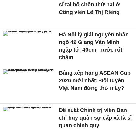
sĩ tại hố chôn thứ hai ở
Công viên Lê Thị Riêng
Hà Nội lý giải nguyên nhân
ngõ 42 Giang Văn Minh
ngập tới 40cm, nước rút
chậm
Bảng xếp hạng ASEAN Cup
2026 mới nhất: Đội tuyển
Việt Nam đứng thứ mấy?
Đề xuất Chính trị viên Ban
chỉ huy quân sự cấp xã là sĩ
quan chính quy