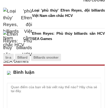
TIỂU CƯỜNG
Loại 'phù thủy' Efren Reyes, đội billiards
Việt Nam cầm chắc HCV
Efren Reyes: Phù thủy billiards săn HCV
SEA Games
bi-a
Billiard
Billiards snooker
Bình luận