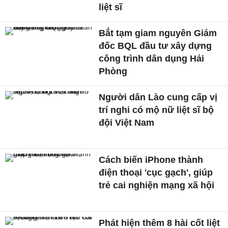
liệt sĩ
Bắt tạm giam nguyên Giám
đốc BQL đầu tư xây dựng
công trình dân dụng Hải
Phòng
Người dân Lào cung cấp vị
trí nghi có mộ nữ liệt sĩ bộ
đội Việt Nam
Cách biến iPhone thành
điện thoại 'cục gạch', giúp
trẻ cai nghiện mạng xã hội
Phát hiện thêm 8 hài cốt liệt