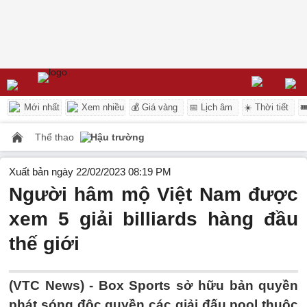
Mới nhất
Xem nhiều
💰 Giá vàng
📅 Lịch âm
☀️ Thời tiết

Thể thao
Hậu trường
Xuất bản ngày 22/02/2023 08:19 PM
Người hâm mộ Việt Nam được
xem 5 giải billiards hàng đầu
thế giới
(VTC News) -
Box Sports sở hữu bản quyền
phát sóng độc quyền các giải đấu pool thuộc