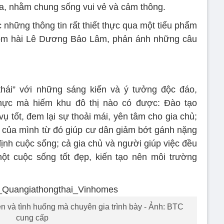
a, nhằm chung sống vui vẻ và cảm thông.
những thông tin rất thiết thực qua một tiểu phẩm
nhóm hài Lê Dương Bảo Lâm, phản ánh những câu
thái” với những sáng kiến và ý tưởng độc đáo,
thực mà hiếm khu đô thị nào có được: Đào tạo
ụ tốt, đem lại sự thoải mái, yên tâm cho gia chủ;
n của mình từ đó giúp cư dân giảm bớt gánh nặng
định cuộc sống; cả gia chủ và người giúp việc đều
ột cuộc sống tốt đẹp, kiến tạo nên môi trường
n và tình huống mà chuyên gia trình bày - Ảnh: BTC
cung cấp