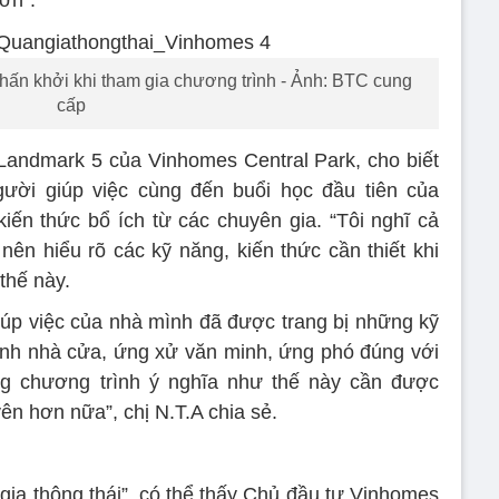
hơn”.
hấn khởi khi tham gia chương trình - Ảnh: BTC cung
cấp
a Landmark 5 của Vinhomes Central Park, cho biết
gười giúp việc cùng đến buổi học đầu tiên của
iến thức bổ ích từ các chuyên gia. “Tôi nghĩ cả
nên hiểu rõ các kỹ năng, kiến thức cần thiết khi
thế này.
giúp việc của nhà mình đã được trang bị những kỹ
inh nhà cửa, ứng xử văn minh, ứng phó đúng với
g chương trình ý nghĩa như thế này cần được
n hơn nữa”, chị N.T.A chia sẻ.
gia thông thái”, có thể thấy Chủ đầu tư Vinhomes