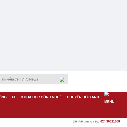
ỐNG
XE
KHOA HỌC CÔNG NGHỆ
CHUYỂN ĐỔI XANH
Liên hệ quảng cáo:
024 36321588