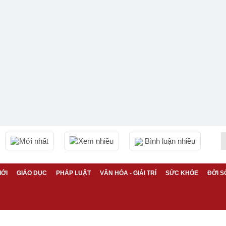
Mới nhất
Xem nhiều
Bình luận nhiều
IỚI
GIÁO DỤC
PHÁP LUẬT
VĂN HÓA - GIẢI TRÍ
SỨC KHỎE
ĐỜI S