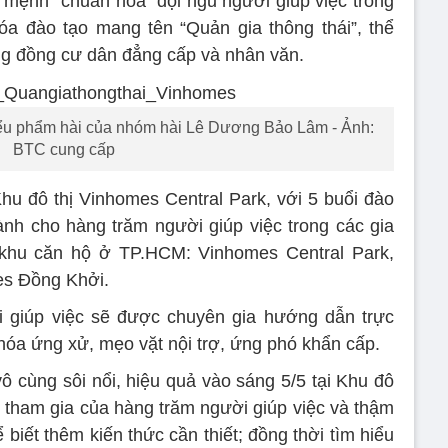
mệnh “chuẩn hóa” đội ngũ người giúp việc trong
óa đào tạo mang tên “Quản gia thông thái”, thể
ng đồng cư dân đẳng cấp và nhân văn.
tiểu phẩm hài của nhóm hài Lê Dương Bảo Lâm - Ảnh:
BTC cung cấp
hu đô thị Vinhomes Central Park, với 5 buổi đào
ành cho hàng trăm người giúp việc trong các gia
ị/khu căn hộ ở TP.HCM: Vinhomes Central Park,
es Đồng Khởi.
i giúp việc sẽ được chuyên gia hướng dẫn trực
hóa ứng xử, mẹo vặt nội trợ, ứng phó khẩn cấp.
vô cùng sôi nổi, hiệu quả vào sáng 5/5 tại Khu đô
ự tham gia của hàng trăm người giúp việc và thậm
 biết thêm kiến thức cần thiết; đồng thời tìm hiểu