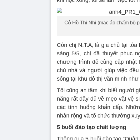
khi học xong, tôi sẽ làm việc tốt 
Cô Hồ Thị Nhị (mặc áo chấm bi) p
Còn chị N.T.A, là gia chủ tại tò
sáng 5/5, chị đã thuyết phục n
chương trình để cùng cập nhật k
chủ nhà và người giúp việc đều 
sống tại khu đô thị văn minh như 
Tôi cũng an tâm khi biết người 
năng rất đầy đủ về mẹo vặt vệ s
các tình huống khẩn cấp. Nhữn
nhân rộng và tổ chức thường xuyê
5 buổi đào tạo chất lượng
Thông qua 5 buổi đào tạo “Quản 