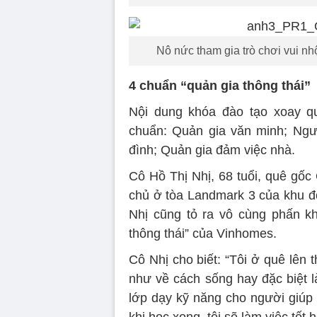
Nô nức tham gia trò chơi vui n
4 chuẩn “quản gia thông thái”
Nội dung khóa đào tạo xoay qu
chuẩn: Quản gia văn minh; Ngườ
đình; Quản gia đảm việc nhà.
Cô Hồ Thị Nhị, 68 tuổi, quê gố
chủ ở tòa Landmark 3 của khu đô
Nhị cũng tỏ ra vô cùng phấn kh
thông thái” của Vinhomes.
Cô Nhị cho biết: “Tôi ở quê lên 
như về cách sống hay đặc biệt là
lớp dạy kỹ năng cho người giúp v