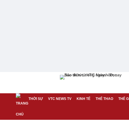
THỜI SỰ
VTC NEWS TV
KINH TẾ
THỂ THAO
THẾ G