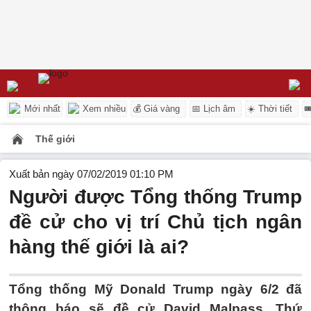
Mới nhất
Xem nhiều
💰 Giá vàng
📅 Lịch âm
☀️ Thời tiết

Thế giới
Xuất bản ngày 07/02/2019 01:10 PM
Người được Tổng thống Trump
đề cử cho vị trí Chủ tịch ngân
hàng thế giới là ai?
Tổng thống Mỹ Donald Trump ngày 6/2 đã
thông báo sẽ đề cử David Malpass, Thứ