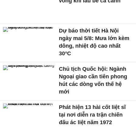
vong khi lau bể cá cảnh
Dự báo thời tiết Hà Nội
ngày mai 5/8: Mưa lớn kèm
dông, nhiệt độ cao nhất
30°C
Chủ tịch Quốc hội: Ngành
Ngoại giao cần tiên phong
hút các dòng vốn thế hệ
mới
Phát hiện 13 hài cốt liệt sĩ
tại nơi diễn ra trận chiến
đấu ác liệt năm 1972