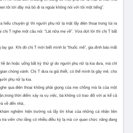
ẹn tôi tới đây mà bỏ đi ra ngoài không nói với tôi một tiếng”.
hiểu chuyện gì thì người phụ nữ lạ mặt lấy điện thoại trong túi ra
 chị T nghe một câu nói: “Lát nữa mẹ về”. Vừa dứt lời thì chị T bất
lay gọi. Khi đó chị T mới biết mình bị “thuốc mê”, gia đình báo mất
g hề ăn hoặc uống bất kỳ thứ gì do người phụ nữ lạ kia đưa, mà chỉ
gian chóng vánh. Chị T đưa ra giả thiết, có thể mình bị gây mê, cho
gười phụ nữ lạ kia.
 nghe qua điện thoại không phải giọng của mẹ chồng mà là của một
n,trong thời điểm xảy ra vụ việc, bà không có trao đổi với ai kể cả
và về đến nhà..
 khám nghiệm hiện trường và lấy lời khai của những cá nhân liên
 tra viên cho rằng có nhiều điều kỳ lạ mà cơ quan chức năng đang