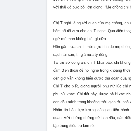
với thái độ bực bội lớn giọng: “Mẹ chồng chị h
Chị T nghĩ là người quen của mẹ chồng, chưa 
bấm số rồi đưa cho chị T nghe. Qua điện thoại
ngờ mê man không biết gì nữa.
Đến gần trưa chị T mới sực tỉnh do mẹ chồng 
sạch tài sản, trị giá nửa tỷ đồng.
Tại trụ sở công an, chị T khai báo, chị khôn
cầm điện thoại để nói nghe trong khoảng thời 
đến giờ vẫn không hiểu được thủ đoạn của n
Chị T cho biết, giọng người phụ nữ lúc chị
phụ nữ khác. Chi tiết này, được bà H xác nhậ
con dâu mình trong khoảng thời gian rời nhà 
Nhận tin báo, lực lượng công an tiến hành
quan. Với những chứng cứ ban đầu, các điều
tập trung điều tra làm rõ.