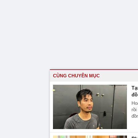
CÙNG CHUYÊN MỤC
Tạ
đồ
Hoà
rồi
đồn