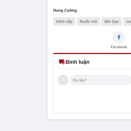
Hưng Cường
trộm cắp
thuốc mê
tiền bạc
cư
Facebook
Bình luận