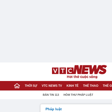
THỜI SỰ
VTC NEWS TV
KINH TẾ
THỂ THAO
THẾ G
BẢN TIN 113
HÒM THƯ PHÁP LUẬT
Pháp luật