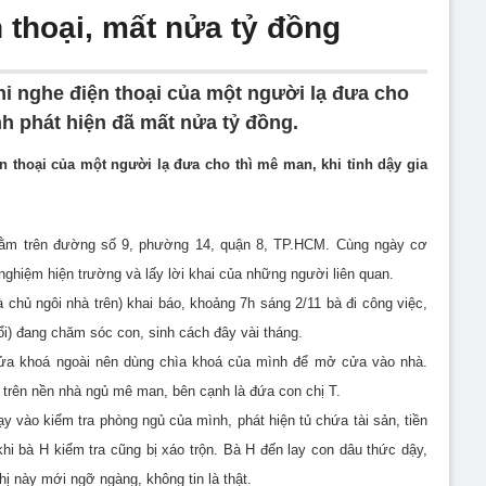
 thoại, mất nửa tỷ đồng
khi nghe điện thoại của một người lạ đưa cho
ình phát hiện đã mất nửa tỷ đồng.
ện thoại của một người lạ đưa cho thì mê man, khi tỉnh dậy gia
 nằm trên đường số 9, phường 14, quận 8, TP.HCM. Cùng ngày cơ
hiệm hiện trường và lấy lời khai của những người liên quan.
à chủ ngôi nhà trên) khai báo, khoảng 7h sáng 2/11 bà đi công việc,
uổi) đang chăm sóc con, sinh cách đây vài tháng.
cửa khoá ngoài nên dùng chìa khoá của mình để mở cửa vào nhà.
trên nền nhà ngủ mê man, bên cạnh là đứa con chị T.
y vào kiểm tra phòng ngủ của mình, phát hiện tủ chứa tài sản, tiền
khi bà H kiểm tra cũng bị xáo trộn. Bà H đến lay con dâu thức dậy,
hị này mới ngỡ ngàng, không tin là thật.