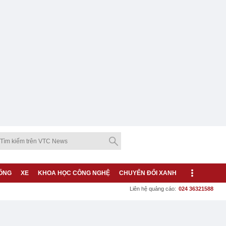
ỐNG
XE
KHOA HỌC CÔNG NGHỆ
CHUYỂN ĐỔI XANH
Liên hệ quảng cáo:
024 36321588