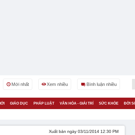
Mới nhất
Xem nhiều
Bình luận nhiều
IỚI
GIÁO DỤC
PHÁP LUẬT
VĂN HÓA - GIẢI TRÍ
SỨC KHỎE
ĐỜI S
Xuất bản ngày 03/11/2014 12:30 PM