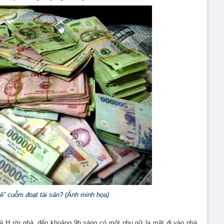
” cuỗm đoạt tài sản? (Ảnh minh họa)
bà H rời nhà, đến khoảng 9h sáng có một phụ nữ lạ mặt đi vào nhà