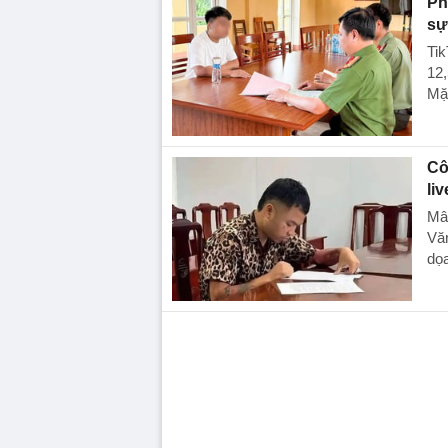
Ph
sự
Tik
12,
Mặt
Cô
li
Mâu
Văn
dọa