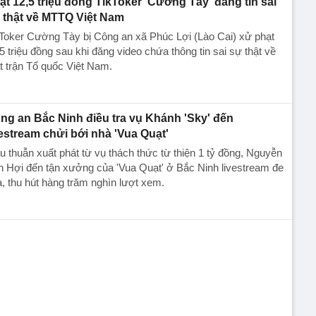
ạt 12,5 triệu đồng TikToker 'Cường Tày' đăng tin sai
 thật về MTTQ Việt Nam
Toker Cường Tày bị Công an xã Phúc Lợi (Lào Cai) xử phạt
5 triệu đồng sau khi đăng video chứa thông tin sai sự thật về
 trận Tổ quốc Việt Nam.
ng an Bắc Ninh điều tra vụ Khánh 'Sky' đến
vestream chửi bới nhà 'Vua Quạt'
 thuẫn xuất phát từ vụ thách thức từ thiện 1 tỷ đồng, Nguyễn
 Hợi đến tận xưởng của 'Vua Quạt' ở Bắc Ninh livestream đe
, thu hút hàng trăm nghìn lượt xem.