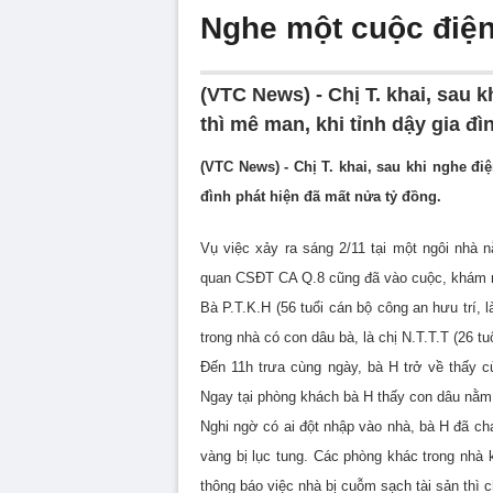
Nghe một cuộc điện
(VTC News) - Chị T. khai, sau 
thì mê man, khi tỉnh dậy gia đ
(VTC News) - Chị T. khai, sau khi nghe đi
đình phát hiện đã mất nửa tỷ đồng.
Vụ việc xảy ra sáng 2/11 tại một ngôi nhà
quan CSĐT CA Q.8 cũng đã vào cuộc, khám ng
Bà P.T.K.H (56 tuổi cán bộ công an hưu trí, l
trong nhà có con dâu bà, là chị N.T.T.T (26 t
Đến 11h trưa cùng ngày, bà H trở về thấy 
Ngay tại phòng khách bà H thấy con dâu nằm 
Nghi ngờ có ai đột nhập vào nhà, bà H đã chạ
vàng bị lục tung. Các phòng khác trong nhà 
thông báo việc nhà bị cuỗm sạch tài sản thì c