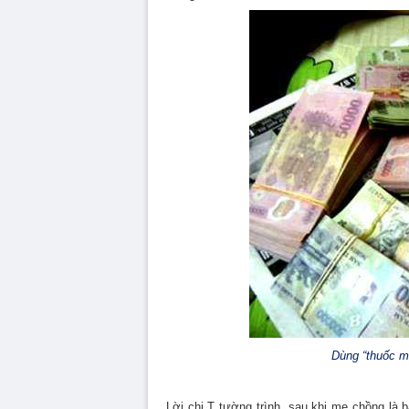
Dùng “thuốc mê
Lời chị T tường trình, sau khi mẹ chồng là 