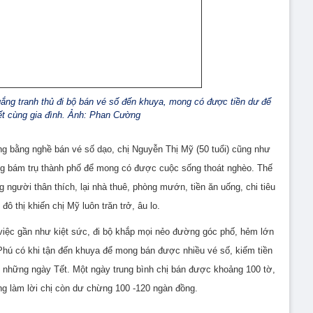
ng tranh thủ đi bộ bán vé số đến khuya, mong có được tiền dư để
ết cùng gia đình. Ảnh: Phan Cường
g bằng nghề bán vé số dạo, chị Nguyễn Thị Mỹ (50 tuổi) cũng như
ng bám trụ thành phố để mong có được cuộc sống thoát nghèo. Thế
 người thân thích, lại nhà thuê, phòng mướn, tiền ăn uống, chi tiêu
đô thị khiến chị Mỹ luôn trăn trở, âu lo.
việc gần như kiệt sức, đi bộ khắp mọi nẻo đường góc phố, hẻm lớn
Phú có khi tận đến khuya để mong bán được nhiều vé số, kiếm tiền
g những ngày Tết. Một ngày trung bình chị bán được khoảng 100 tờ,
ông làm lời chị còn dư chừng 100 -120 ngàn đồng.