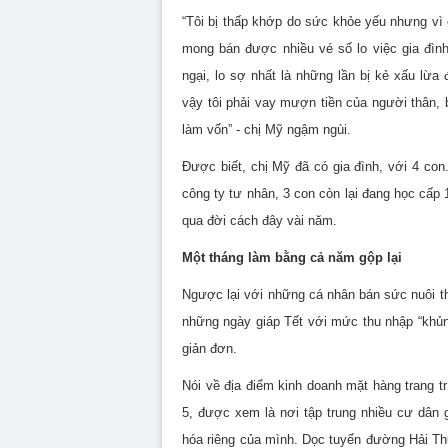
“Tôi bị thấp khớp do sức khỏe yếu nhưng vì
mong bán được nhiều vé số lo việc gia đìn
ngại, lo sợ nhất là những lần bị kẻ xấu lừa
vậy tôi phải vay mượn tiền của người thân, 
làm vốn” - chị Mỹ ngậm ngùi.
Được biết, chị Mỹ đã có gia đình, với 4 co
công ty tư nhân, 3 con còn lại đang học cấp
qua đời cách đây vài năm.
Một tháng làm bằng cả năm gộp lại
Ngược lại với những cá nhân bán sức nuôi thâ
những ngày giáp Tết với mức thu nhập “khủng
giản đơn.
Nói về địa điểm kinh doanh mặt hàng trang tr
5, được xem là nơi tập trung nhiều cư dân 
hóa riêng của mình. Dọc t
uyến đường Hải T