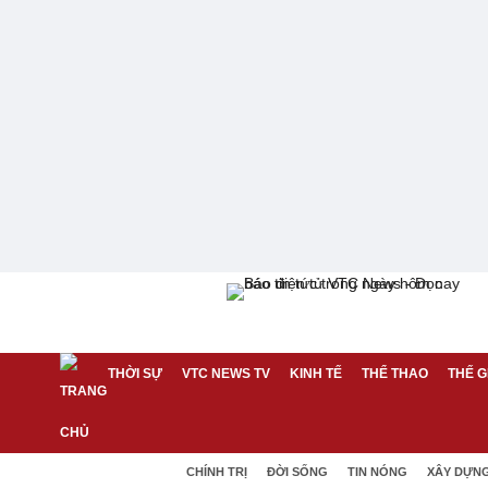
THỜI SỰ
VTC NEWS TV
KINH TẾ
THỂ THAO
THẾ G
CHÍNH TRỊ
ĐỜI SỐNG
TIN NÓNG
XÂY DỰN