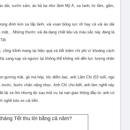
áo dài, sườn xám, áo bà ba như lãnh Mỹ A, sa tanh, tơ tằm, gấm,
ọng đính kim sa lấp lánh, vải voan bông rực rỡ hay cả vải áo dài
 mặt...
Những thước vải đa dạng chất liệu và màu sắc này đang là
Tết.
 cồng kềnh mang lại hiệu quả và tiết kiệm chi phí vì khoảng cách
nhà sang sạp và ngược lại không thể không nói đến lực lượng nhân
rọn gương mặt, gò má hóp, tóc điểm bạc, anh Lâm Chí
(53 tuổi, ngụ
a trước, bước chân nặng nhọc.
Anh Chí cho biết, anh làm nghề này
ó lái xe ôm nhưng do sau một vụ tai nạn giao thông đầu óc anh có
i nghề kéo xe cải tiến.