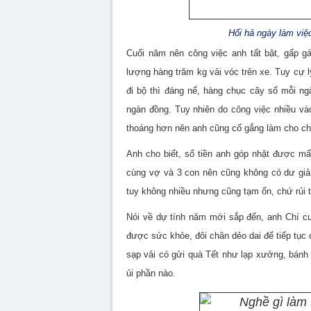
Hối hả ngày làm vi
Cuối năm nên công việc anh tất bật, gấp gá
lượng hàng trăm kg vải vóc trên xe. Tuy cự 
đi bộ thì đáng nể, hàng chục cây số mỗi ng
ngàn đồng. Tuy nhiên do công việc nhiều và
thoáng hơn nên anh cũng cố gắng làm cho ch
Anh cho biết, số tiền anh góp nhặt được mấ
cùng vợ và 3 con nên cũng không có dư giả
tuy không nhiều nhưng cũng tạm ổn, chứ rủi th
Nói về dự tính năm mới sắp đến, anh Chí cư
được sức khỏe, đôi chân dẻo dai để tiếp tục 
sạp vải có gửi quà Tết như lạp xưởng, bánh 
ủi phần nào.