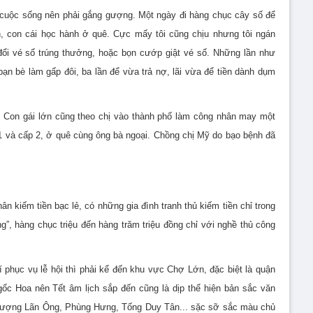
 cuộc sống nên phải gắng gượng. Một ngày đi hàng chục cây số để
h, con cái học hành ở quê. Cực mấy tôi cũng chịu nhưng tôi ngán
 đổi vé số trúng thưởng, hoặc bọn cướp giật vé số. Những lần như
bạn bè làm gấp đôi, ba lần để vừa trả nợ, lãi vừa để tiền dành dụm
n. Con gái lớn cũng theo chị vào thành phố làm công nhân may một
 1 và cấp 2, ở quê cùng ông bà ngoại. Chồng chị Mỹ do bạo bệnh đã
n kiếm tiền bạc lẻ, có những gia đình tranh thủ kiếm tiền chỉ trong
”, hàng chục triệu đến hàng trăm triệu đồng chỉ với nghề thủ công
í phục vụ lễ hội thì phải kể đến khu vực Chợ Lớn, đặc biệt là quận
gốc Hoa nên Tết âm lịch sắp đến cũng l
à dịp thể hiện bản sắc văn
hượng Lãn Ông, Phùng Hưng,
Tống Duy Tân... sặc sỡ sắc màu chủ