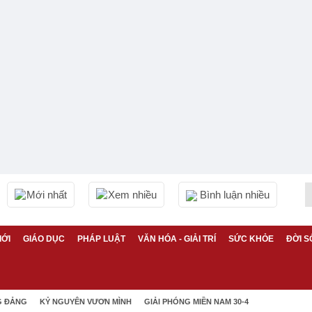
Mới nhất
Xem nhiều
Bình luận nhiều
IỚI
GIÁO DỤC
PHÁP LUẬT
VĂN HÓA - GIẢI TRÍ
SỨC KHỎE
ĐỜI S
G ĐẢNG
KỶ NGUYÊN VƯƠN MÌNH
GIẢI PHÓNG MIỀN NAM 30-4