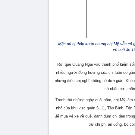
Mặc dù bị thấp khớp nhưng chị Mỹ vẫn cố gắ
về quê ăn T
Rời quê Quảng Ngãi vào thành phố kiếm sốn
nhiều người đồng hương của chị luôn cố gắ
nhưng điều chị nghĩ không hề đơn giản. Không
cá nhân nơi chốn 
Tranh thủ những ngày cuối năm, chị Mỹ làm 
nhỏ của khu vực quận 6, 11, Tân Bình, Tân 
để mua vé xe về quê, dành dụm chi tiêu tron
trừ chi phí ăn uống, bỏ c