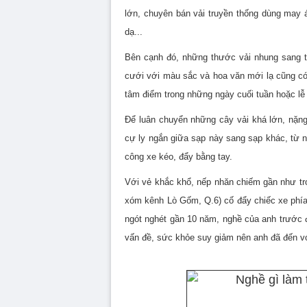
lớn
,
chuyên bán vải truyền thống dùng may 
dạ...
B
ên cạnh đó, những thước vải nhung sang tr
cưới với màu sắc và hoa văn mới lạ cũng có
tâm điểm trong những ngày cuối tuần hoặc lễ 
Để luân chuyển những cây vải khá lớn, nặng,
cự ly ngắn giữa sạp này sang sạp khác, từ 
công xe kéo, đẩy bằng tay.
Với vẻ khắc khổ, nếp nhăn chiếm gần như t
xóm kênh Lò Gốm, Q.6)
cố đẩy chiếc xe phí
ngót nghét gần 10 năm, nghề của anh trước đ
vấn đề, sức khỏe suy giảm nên anh đã đến vớ