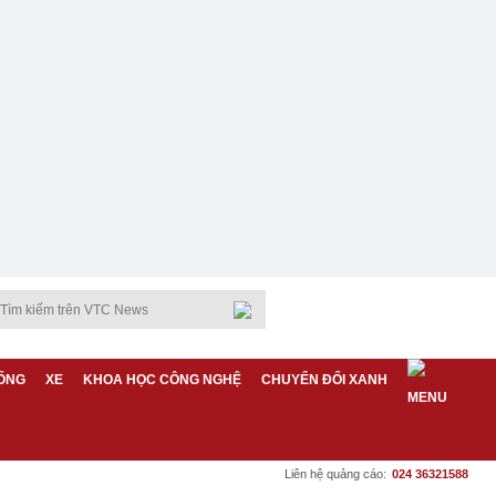
ỐNG
XE
KHOA HỌC CÔNG NGHỆ
CHUYỂN ĐỔI XANH
Liên hệ quảng cáo:
024 36321588