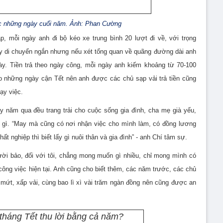
ệc những ngày cuối năm. Ảnh: Phan Cường
p, mỗi ngày anh đi bộ kéo xe trung bình 20 lượt đi về, với trọng
ly di chuyển ngắn nhưng nếu xét tổng quan về quãng đường dài anh
ày. Tiền
trả theo ngày công, mỗi ngày anh kiếm khoảng từ 70-100
o những ngày cận Tết nên anh được các chủ sạp vải trả tiền cũng
ạy việc.
y năm qua đều trang trải cho cuộc sống gia đình, cha mẹ già yếu,
 gì. “May mà cũng có nơi nhận việc cho mình làm, có đồng lương
ất nghiệp thì biết lấy gì nuôi thân và gia đình” - anh Chí tâm sự.
ời bảo, đối với tôi, chẳng mong muốn gì nhiều, chỉ mong mình có
công việc hiện tại. Anh cũng cho biết thêm, các năm trước, các chủ
mứt, xấp vải, cùng bao lì xì vài trăm ngàn đồng nên cũng được an