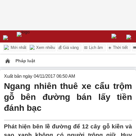
Mới nhất
Xem nhiều
💰 Giá vàng
📅 Lịch âm
☀️ Thời tiết

Pháp luật
Xuất bản ngày 04/11/2017 06:50 AM
Ngang nhiên thuê xe cẩu trộm
gỗ bên đường bán lấy tiền
đánh bạc
Phát hiện bên lề đường để 12 cây gỗ kiền và
sao xanh không có người trông giữ, Huy