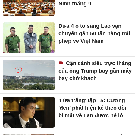
Ninh tháng 9
Đưa 4 ô tô sang Lào vận
chuyển gần 50 tấn hàng trái
phép về Việt Nam
Cận cảnh siêu trực thăng
của ông Trump bay gần máy
bay chở khách
'Lửa trắng' tập 15: Cương
'đen' phát hiện kẻ theo dõi,
bí mật về Lan được hé lộ