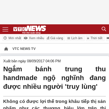
Mới nhất
Xem nhiều
💰 Giá vàng
📅 Lịch âm
☀️ Thời tiết

VTC NEWS TV
Xuất bản ngày 08/09/2017 04:06 PM
Ngắm bánh trung thu
handmade ngộ nghĩnh đang
được nhiều người 'truy lùng'
Không có được lợi thế trong khâu tiếp thị sản
phẩm như các thương hiệu lớn trên thị