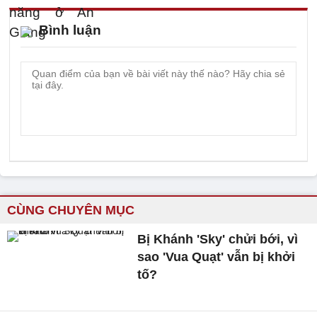
Bình luận
CÙNG CHUYÊN MỤC
Bị Khánh 'Sky' chửi bới, vì
sao 'Vua Quạt' vẫn bị khởi
tố?