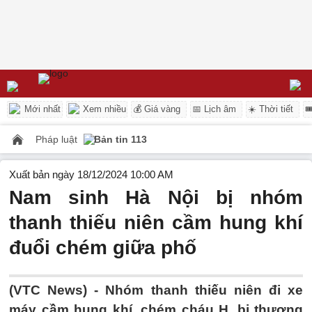
Mới nhất
Xem nhiều
💰 Giá vàng
📅 Lịch âm
☀️ Thời tiết

Pháp luật
Bản tin 113
Xuất bản ngày 18/12/2024 10:00 AM
Nam sinh Hà Nội bị nhóm
thanh thiếu niên cầm hung khí
đuổi chém giữa phố
(VTC News) -
Nhóm thanh thiếu niên đi xe
máy cầm hung khí, chém cháu H. bị thương