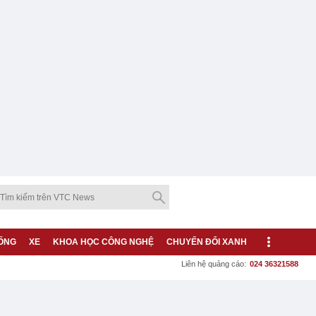
ỐNG
XE
KHOA HỌC CÔNG NGHỆ
CHUYỂN ĐỔI XANH
Liên hệ quảng cáo:
024 36321588