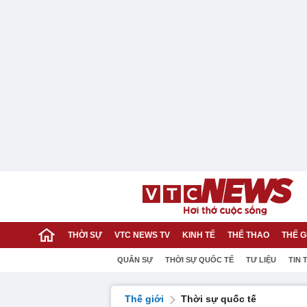
THỜI SỰ
VTC NEWS TV
KINH TẾ
THỂ THAO
THẾ G
QUÂN SỰ
THỜI SỰ QUỐC TẾ
TƯ LIỆU
TIN 
Thế giới
Thời sự quốc tế