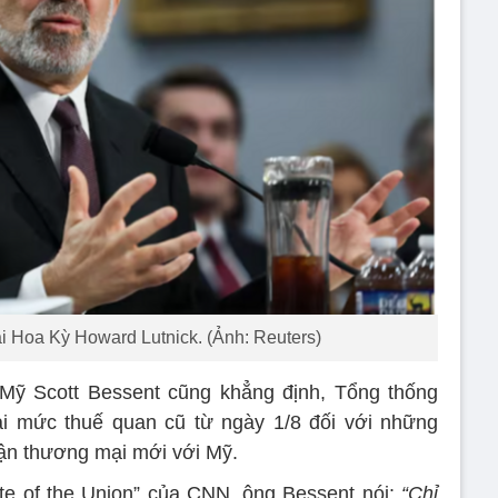
 Hoa Kỳ Howard Lutnick. (Ảnh: Reuters)
 Mỹ Scott Bessent cũng khẳng định, Tổng thống
ại mức thuế quan cũ từ ngày 1/8 đối với những
ận thương mại mới với Mỹ.
ate of the Union” của CNN, ông Bessent nói:
“Chỉ