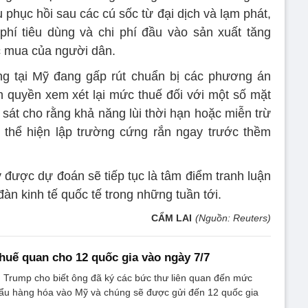
 phục hồi sau các cú sốc từ đại dịch và lạm phát,
 phí tiêu dùng và chi phí đầu vào sản xuất tăng
c mua của người dân.
àng tại Mỹ đang gấp rút chuẩn bị các phương án
h quyền xem xét lại mức thuế đối với một số mặt
 sát cho rằng khả năng lùi thời hạn hoặc miễn trừ
 thể hiện lập trường cứng rắn ngay trước thềm
 được dự đoán sẽ tiếp tục là tâm điểm tranh luận
đàn kinh tế quốc tế trong những tuần tới.
CẨM LAI
(Nguồn: Reuters)
huế quan cho 12 quốc gia vào ngày 7/7
 Trump cho biết ông đã ký các bức thư liên quan đến mức
ẩu hàng hóa vào Mỹ và chúng sẽ được gửi đến 12 quốc gia