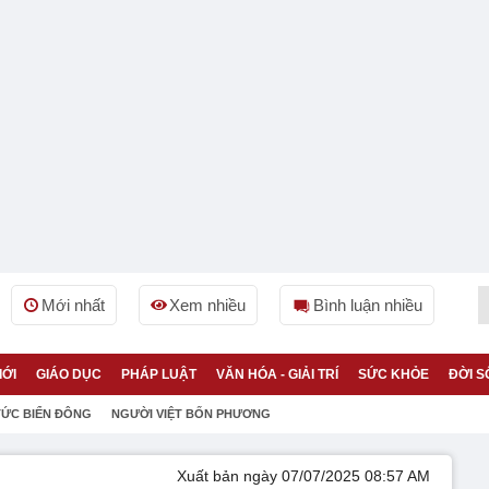
Mới nhất
Xem nhiều
Bình luận nhiều
IỚI
GIÁO DỤC
PHÁP LUẬT
VĂN HÓA - GIẢI TRÍ
SỨC KHỎE
ĐỜI S
TỨC BIỂN ĐÔNG
NGƯỜI VIỆT BỐN PHƯƠNG
Xuất bản ngày 07/07/2025 08:57 AM