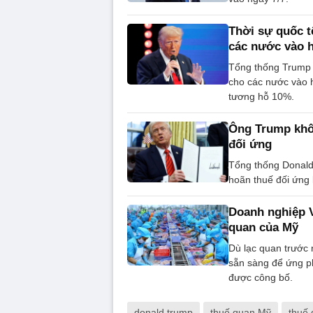
Thời sự quốc t
các nước vào 
Tổng thống Trump 
cho các nước vào 
tương hỗ 10%.
Ông Trump khôn
đối ứng
Tổng thống Donald
hoãn thuế đối ứng 
Doanh nghiệp V
quan của Mỹ
Dù lạc quan trước 
sẵn sàng để ứng p
được công bố.
donald trump
thuế quan Mỹ
thuế 