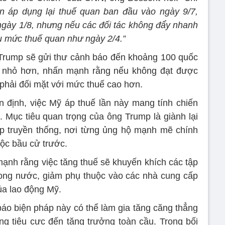
n áp dụng lại thuế quan ban đầu vào ngày 9/7,
 ngày 1/8, nhưng nếu các đối tác không đẩy nhanh
ịu mức thuế quan như ngày 2/4.”
Trump sẽ gửi thư cảnh báo đến khoảng 100 quốc
tế nhỏ hơn, nhấn mạnh rằng nếu không đạt được
ẽ phải đối mặt với mức thuế cao hơn.
n định, việc Mỹ áp thuế lần này mang tính chiến
. Mục tiêu quan trọng của ông Trump là giành lại
ệp truyền thống, nơi từng ủng hộ mạnh mẽ chính
uộc bầu cử trước.
ạnh rằng việc tăng thuế sẽ khuyến khích các tập
trong nước, giảm phụ thuộc vào các nhà cung cấp
ủa lao động Mỹ.
báo biện pháp này có thể làm gia tăng căng thẳng
g tiêu cực đến tăng trưởng toàn cầu. Trong bối