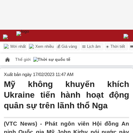
Mới nhất
Xem nhiều
💰 Giá vàng
📅 Lịch âm
☀️ Thời tiết

Thế giới
Thời sự quốc tế
Xuất bản ngày 17/02/2023 11:47 AM
Mỹ không khuyến khích
Ukraine tiến hành hoạt động
quân sự trên lãnh thổ Nga
(VTC News) -
Phát ngôn viên Hội đồng An
ninh Quốc gia Mỹ John Kirby nói nước này