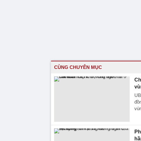
CÙNG CHUYÊN MỤC
Ch
vù
UBN
đồn
vùn
Ph
hầ