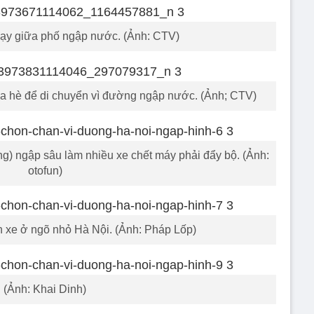
ạy giữa phố ngập nước. (Ảnh: CTV)
vỉa hè để di chuyển vì đường ngập nước. (Ảnh; CTV)
) ngập sâu làm nhiều xe chết máy phải đẩy bộ. (Ảnh:
otofun)
xe ở ngõ nhỏ Hà Nội. (Ảnh: Pháp Lốp)
(Ảnh: Khai Dinh)