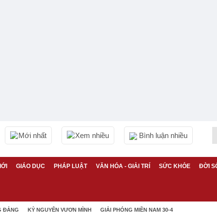
Mới nhất
Xem nhiều
Bình luận nhiều
IỚI
GIÁO DỤC
PHÁP LUẬT
VĂN HÓA - GIẢI TRÍ
SỨC KHỎE
ĐỜI S
G ĐẢNG
KỶ NGUYÊN VƯƠN MÌNH
GIẢI PHÓNG MIỀN NAM 30-4