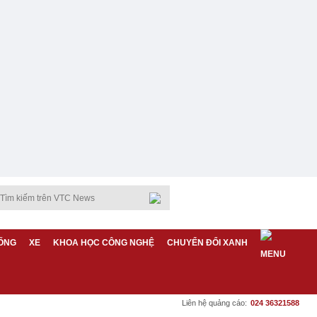
ỐNG
XE
KHOA HỌC CÔNG NGHỆ
CHUYỂN ĐỔI XANH
Liên hệ quảng cáo:
024 36321588