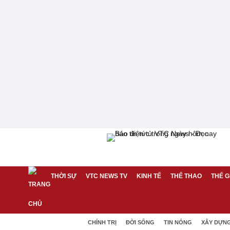
THỜI SỰ
VTC NEWS TV
KINH TẾ
THỂ THAO
THẾ G
CHÍNH TRỊ
ĐỜI SỐNG
TIN NÓNG
XÂY DỰN