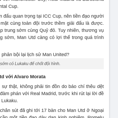
ntal Cup.
n đấu quan trọng tại ICC Cup, nên tiền đạo người
mặt cùng toàn đội trước thềm giải đấu là được.
ập trung sớm cùng Quỷ đỏ. Tuy nhiên, thương vụ
g sớm, Man Utd càng có lợi thế trong quá trình
sớm có Lukaku để chốt đội hình.
d với Alvaro Morata
 sự thật, không phải tin đồn do báo chí thêu dệt
đàm phán với Real Madrid, trước khi rút lại lời đề
à Lukaku.
- chân sút đã ghi tới 17 bàn cho Man Utd ở Ngoại
cần một tiền đạo dày dạn kinh nghiệm.
Romelu