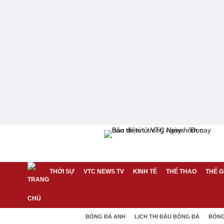
THỜI SỰ
VTC NEWS TV
KINH TẾ
THỂ THAO
THẾ G
BÓNG ĐÁ ANH
LỊCH THI ĐẤU BÓNG ĐÁ
BÓNG