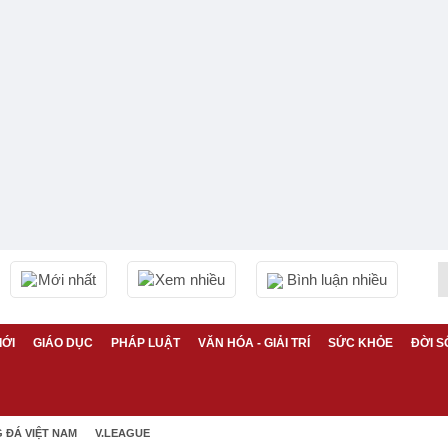
Mới nhất
Xem nhiều
Bình luận nhiều
IỚI
GIÁO DỤC
PHÁP LUẬT
VĂN HÓA - GIẢI TRÍ
SỨC KHỎE
ĐỜI S
 ĐÁ VIỆT NAM
V.LEAGUE