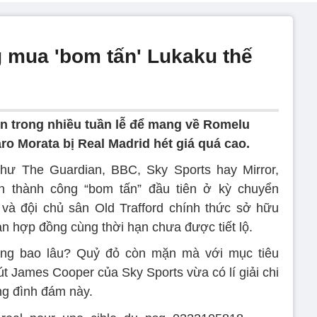
g mua 'bom tấn' Lukaku thế
n trong nhiều tuần lễ để mang về Romelu
ro Morata bị Real Madrid hét giá quá cao.
như The Guardian, BBC, Sky Sports hay Mirror,
n thành công “bom tấn” đầu tiên ở kỳ chuyển
và đội chủ sân Old Trafford chính thức sở hữu
n hợp đồng cùng thời hạn chưa được tiết lộ.
ong bao lâu? Quỷ đỏ còn mặn mà với mục tiêu
t James Cooper của Sky Sports vừa có lí giải chi
ng đình đám này.