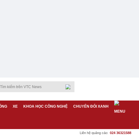
ỐNG
XE
KHOA HỌC CÔNG NGHỆ
CHUYỂN ĐỔI XANH
Liên hệ quảng cáo:
024 36321588