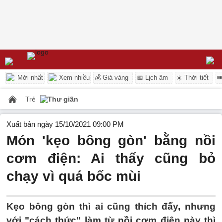
Mới nhất
Xem nhiều
💰 Giá vàng
📅 Lịch âm
☀️ Thời tiết

Trẻ
Thư giãn
Xuất bản ngày 15/10/2021 09:00 PM
Món 'kẹo bông gòn' bằng nồi
cơm điện: Ai thấy cũng bỏ
chạy vì quá bốc mùi
Kẹo bông gòn thì ai cũng thích đấy, nhưng
với "cách thức" làm từ nồi cơm điện này thì