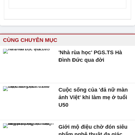
CÙNG CHUYÊN MỤC
'Nhà rùa học' PGS.TS Hà
Đình Đức qua đời
Cuộc sống của 'đả nữ màn
ảnh Việt' khi làm mẹ ở tuổi
U50
Giới mộ điệu chờ đón siêu
phẩm nghệ thuật đa giác