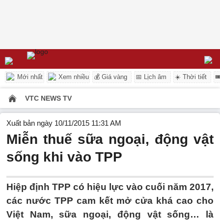
Mới nhất
Xem nhiều
💰 Giá vàng
📅 Lịch âm
☀️ Thời tiết

VTC NEWS TV
Xuất bản ngày 10/11/2015 11:31 AM
Miễn thuế sữa ngoại, động vật
sống khi vào TPP
Hiệp định TPP có hiệu lực vào cuối năm 2017,
các nước TPP cam kết mở cửa khá cao cho
Việt Nam, sữa ngoại, động vật sống… là