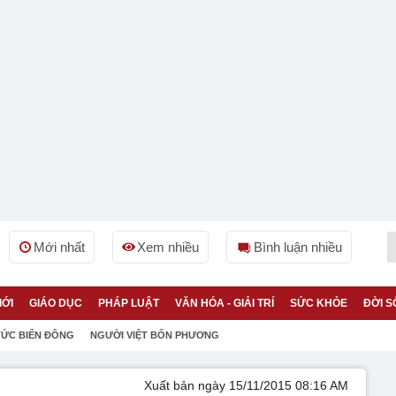
Mới nhất
Xem nhiều
Bình luận nhiều
IỚI
GIÁO DỤC
PHÁP LUẬT
VĂN HÓA - GIẢI TRÍ
SỨC KHỎE
ĐỜI S
TỨC BIỂN ĐÔNG
NGƯỜI VIỆT BỐN PHƯƠNG
Xuất bản ngày 15/11/2015 08:16 AM