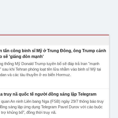
an tấn công binh sĩ Mỹ ở Trung Đông, ông Trump cảnh
o sẽ 'giáng đòn mạnh'
g thống Mỹ Donald Trump tuyên bố sẽ đáp trả Iran "mạnh
" sau khi Tehran phóng loạt tên lửa nhằm vào binh sĩ Mỹ tại
dan và các tàu thuyền ở eo biển Hormuz.
a truy nã quốc tế người đồng sáng lập Telegram
quan An ninh Liên bang Nga (FSB) ngày 29/7 thông báo truy
đồng sáng lập ứng dụng Telegram Pavel Durov với cáo buộc
 trợ khủng bố”, đồng thời truy nã.