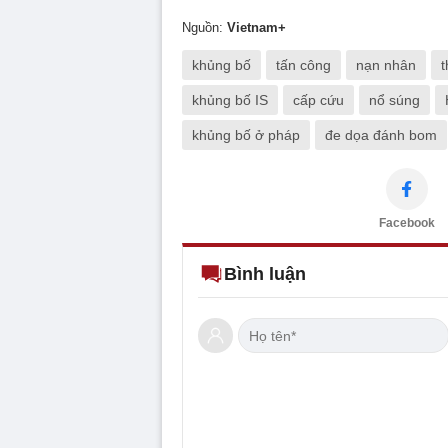
Nguồn:
Vietnam+
khủng bố
tấn công
nạn nhân
t
khủng bố IS
cấp cứu
nổ súng
khủng bố ở pháp
đe dọa đánh bom
Facebook
Bình luận