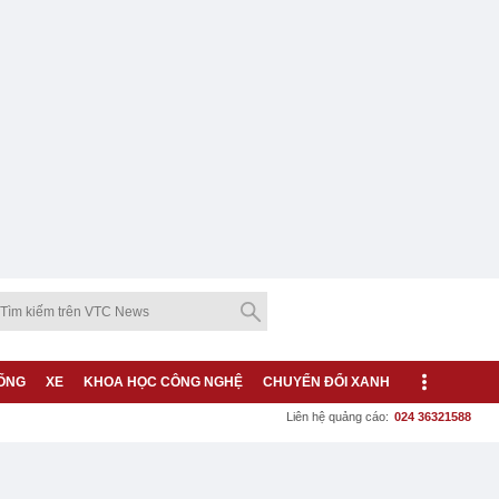
ỐNG
XE
KHOA HỌC CÔNG NGHỆ
CHUYỂN ĐỔI XANH
Liên hệ quảng cáo:
024 36321588