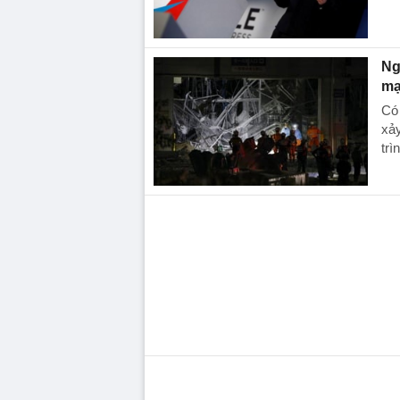
Ng
mạ
Có 
xảy
trì