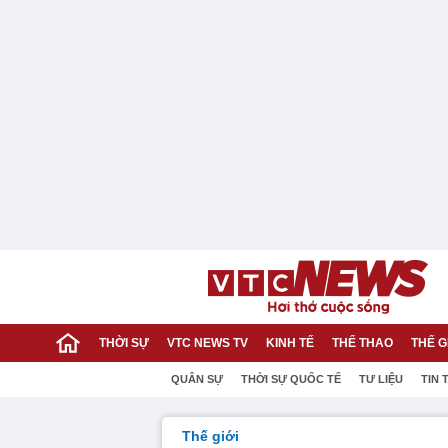
THỜI SỰ
VTC NEWS TV
KINH TẾ
THỂ THAO
THẾ G
QUÂN SỰ
THỜI SỰ QUỐC TẾ
TƯ LIỆU
TIN 
Thế giới