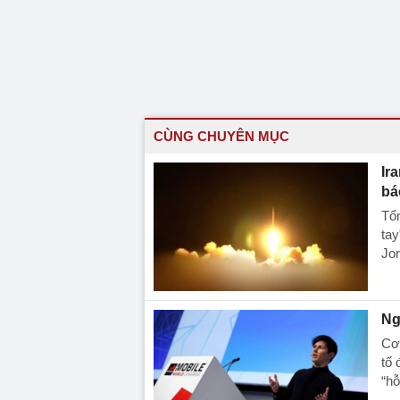
CÙNG CHUYÊN MỤC
Ir
bá
Tổn
tay
Jor
Ng
Cơ 
tố 
“hỗ