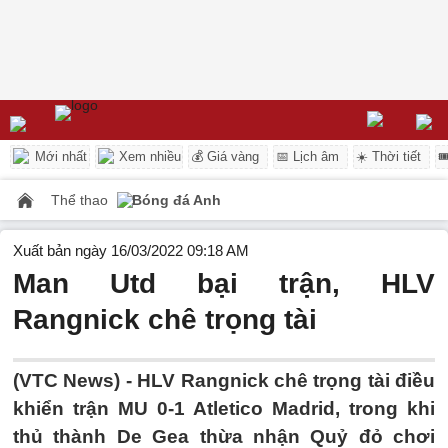
Mới nhất
Xem nhiều
💰 Giá vàng
📅 Lịch âm
☀️ Thời tiết

Thể thao
Bóng đá Anh
Xuất bản ngày 16/03/2022 09:18 AM
Man Utd bại trận, HLV
Rangnick chê trọng tài
(VTC News) -
HLV Rangnick chê trọng tài điều
khiển trận MU 0-1 Atletico Madrid, trong khi
thủ thành De Gea thừa nhận Quỷ đỏ chơi