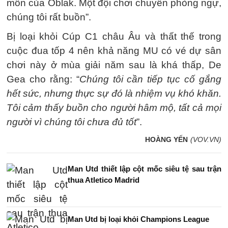
môn của Oblak. Một đội chơi chuyên phòng ngự,
chúng tôi rất buồn”.
Bị loại khỏi Cúp C1 châu Âu và thất thế trong
cuộc đua tốp 4 nên khả năng MU có vé dự sân
chơi này ở mùa giải năm sau là khá thấp, De
Gea cho rằng: “
Chúng tôi cần tiếp tục cố gắng
hết sức, nhưng thực sự đó là nhiệm vụ khó khăn.
Tôi cảm thấy buồn cho người hâm mộ, tất cả mọi
người vì chúng tôi chưa đủ tốt
”.
HOÀNG YẾN
(VOV.VN)
Man Utd thiết lập cột mốc siêu tệ sau trận
thua Atletico Madrid
Man Utd bị loại khỏi Champions League