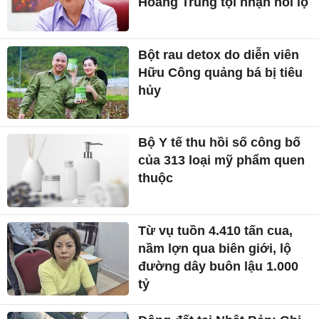
Hoàng Trung tội nhận hối lộ
Bột rau detox do diễn viên
Hữu Công quảng bá bị tiêu
hủy
Bộ Y tế thu hồi số công bố
của 313 loại mỹ phẩm quen
thuộc
Từ vụ tuồn 4.410 tấn cua,
nầm lợn qua biên giới, lộ
đường dây buôn lậu 1.000
tỷ