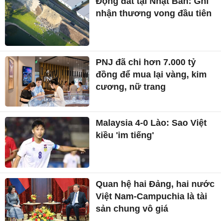
Động đất tại Nhật Bản: Ghi
nhận thương vong đầu tiên
PNJ đã chi hơn 7.000 tỷ
đồng để mua lại vàng, kim
cương, nữ trang
Malaysia 4-0 Lào: Sao Việt
kiều 'im tiếng'
Quan hệ hai Đảng, hai nước
Việt Nam-Campuchia là tài
sản chung vô giá ​