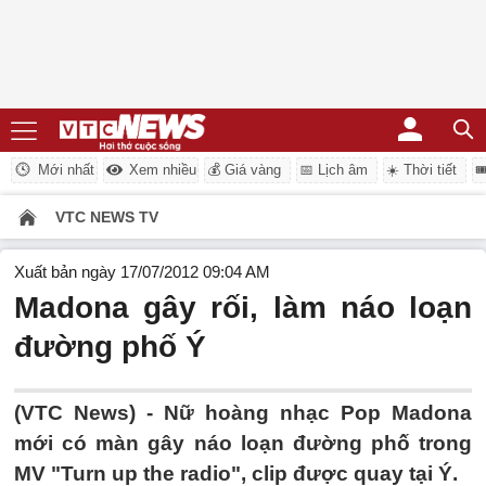
Mới nhất
Xem nhiều
💰 Giá vàng
📅 Lịch âm
☀️ Thời tiết

VTC NEWS TV
Xuất bản ngày 17/07/2012 09:04 AM
Madona gây rối, làm náo loạn
đường phố Ý
(VTC News) - Nữ hoàng nhạc Pop Madona
mới có màn gây náo loạn đường phố trong
MV "Turn up the radio", clip được quay tại Ý.