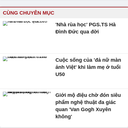
CÙNG CHUYÊN MỤC
'Nhà rùa học' PGS.TS Hà
Đình Đức qua đời
Cuộc sống của 'đả nữ màn
ảnh Việt' khi làm mẹ ở tuổi
U50
Giới mộ điệu chờ đón siêu
phẩm nghệ thuật đa giác
quan 'Van Gogh Xuyên
không'