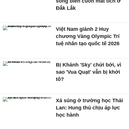
sóng biển cuốn mất tích ở
Đắk Lắk
Việt Nam giành 2 Huy
chương Vàng Olympic Trí
tuệ nhân tạo quốc tế 2026
Bị Khánh 'Sky' chửi bới, vì
sao 'Vua Quạt' vẫn bị khởi
tố?
Xả súng ở trường học Thái
Lan: Hung thủ chịu áp lực
học hành