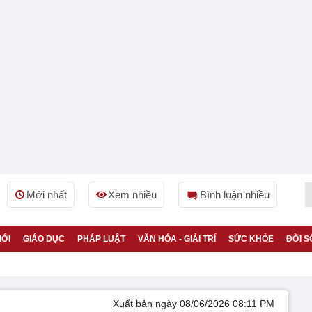
Mới nhất
Xem nhiều
Bình luận nhiều
IỚI
GIÁO DỤC
PHÁP LUẬT
VĂN HÓA - GIẢI TRÍ
SỨC KHỎE
ĐỜI S
Xuất bản ngày 08/06/2026 08:11 PM