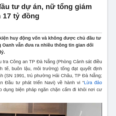
ầu tư dự án, nữ tổng giám
 17 tỷ đồng
kiện huy động vốn và không được chủ đầu tư
Oanh vẫn đưa ra nhiều thông tin gian dối
lý.
u tra Công an TP Đà Nẵng (Phòng Cảnh sát điều
h tế, buôn lậu, môi trường) tống đạt quyết định
anh (SN 1991, trú phường Hải Châu, TP Đà Nẵng;
 Đầu tư phát triển Navi) về hành vi “
Lừa đảo
áp dụng biện pháp ngăn chặn cấm đi khỏi nơi cư