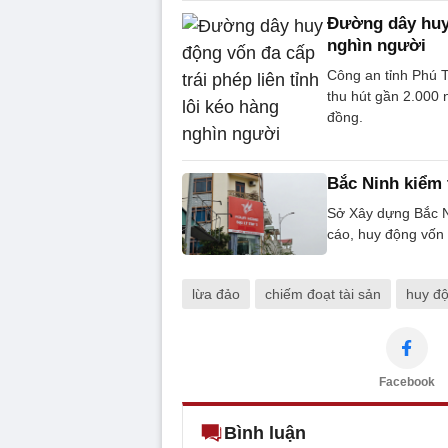
Đường dây huy 
nghìn người
Công an tỉnh Phú T
thu hút gần 2.000 n
đồng.
Bắc Ninh kiểm 
Sở Xây dựng Bắc Ni
cáo, huy động vốn t
lừa đảo
chiếm đoạt tài sản
huy độ
Facebook
Bình luận