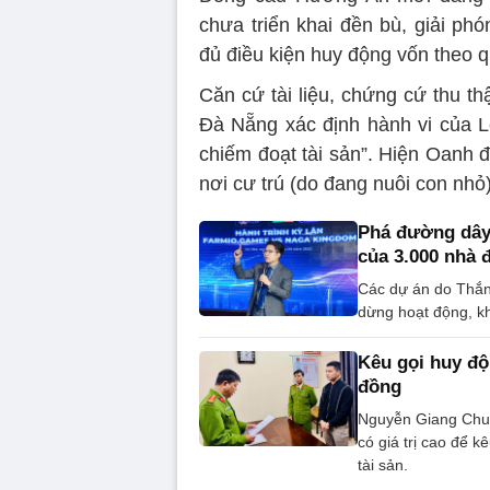
chưa triển khai đền bù, giải p
đủ điều kiện huy động vốn theo q
Căn cứ tài liệu, chứng cứ thu t
Đà Nẵng xác định hành vi của L
chiếm đoạt tài sản”. Hiện Oanh 
nơi cư trú (do đang nuôi con nhỏ)
Phá đường dây 
của 3.000 nhà 
Các dự án do Thắng,
dừng hoạt động, kh
Kêu gọi huy độ
đồng
Nguyễn Giang Chun
có giá trị cao để k
tài sản.