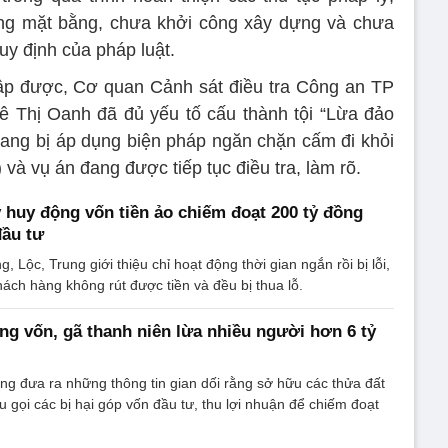
hóng mặt bằng, chưa khởi công xây dựng và chưa
uy định của pháp luật.
hập được, Cơ quan Cảnh sát điều tra Công an TP
ê Thị Oanh đã đủ yếu tố cấu thành tội “Lừa đảo
đang bị áp dụng biện pháp ngăn chặn cấm đi khỏi
 và vụ án đang được tiếp tục điều tra, làm rõ.
huy động vốn tiền ảo chiếm đoạt 200 tỷ đồng
đầu tư
 Lộc, Trung giới thiệu chỉ hoạt động thời gian ngắn rồi bị lỗi,
ách hàng không rút được tiền và đều bị thua lỗ.
ng vốn, gã thanh niên lừa nhiều người hơn 6 tỷ
g đưa ra những thông tin gian dối rằng sở hữu các thửa đất
êu gọi các bị hại góp vốn đầu tư, thu lợi nhuận để chiếm đoạt