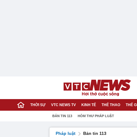
THỜI SỰ
VTC NEWS TV
KINH TẾ
THỂ THAO
THẾ G
BẢN TIN 113
HÒM THƯ PHÁP LUẬT
Pháp luật
Bản tin 113