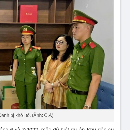
Oanh bị khởi tố. (Ảnh: C.A)
tháng 6 và 7/2022, mặc dù biết dự án Khu dân cư