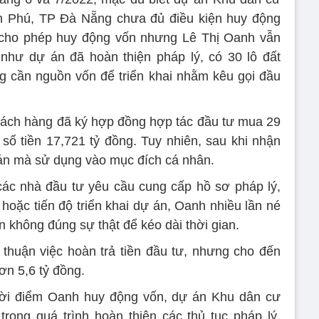
 Phú, TP Đà Nẵng chưa đủ điều kiện huy động
cho phép huy động vốn nhưng Lê Thị Oanh vẫn
 như dự án đã hoàn thiện pháp lý, có 30 lô đất
ng cần nguồn vốn để triển khai nhằm kêu gọi đầu
 khách hàng đã ký hợp đồng hợp tác đầu tư mua 29
số tiền 17,721 tỷ đồng. Tuy nhiên, sau khi nhận
 án mà sử dụng vào mục đích cá nhân.
i các nhà đầu tư yêu cầu cung cấp hồ sơ pháp lý,
 hoặc tiến độ triển khai dự án, Oanh nhiều lần né
in không đúng sự thật để kéo dài thời gian.
thuận việc hoàn trả tiền đầu tư, nhưng cho đến
n 5,6 tỷ đồng.
thời điểm Oanh huy động vốn, dự án Khu dân cư
ong quá trình hoàn thiện các thủ tục pháp lý,