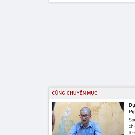
CÙNG CHUYÊN MỤC
Dụ
Pi
Sau
chi
the