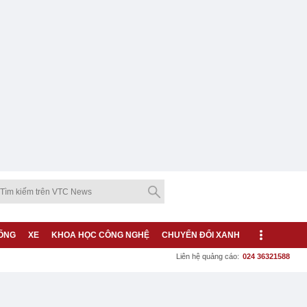
ỐNG
XE
KHOA HỌC CÔNG NGHỆ
CHUYỂN ĐỔI XANH
Liên hệ quảng cáo:
024 36321588