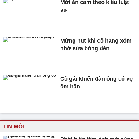
Mời ăn cam theo kiểu luật
sư
Mừng hụt khi cô hàng xóm
nhờ sửa bóng đèn
Cô gái khiến đàn ông có vợ
ôm hận
TIN MỚI