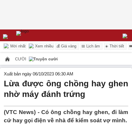
Mới nhất
Xem nhiều
💰 Giá vàng
📅 Lịch âm
☀️ Thời tiết

CƯỜI
Truyện cười
Xuất bản ngày 06/10/2023 06:30 AM
Lừa được ông chồng hay ghen
nhờ máy đánh trứng
(VTC News) -
Có ông chồng hay ghen, đi làm
cứ hay gọi điện về nhà để kiểm soát vợ mình.