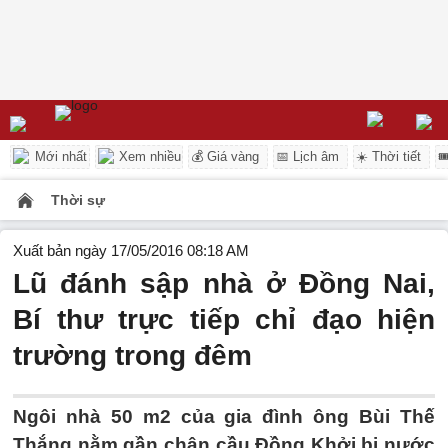
Mới nhất
Xem nhiều
💰 Giá vàng
📅 Lịch âm
☀️ Thời tiết

Thời sự
Xuất bản ngày 17/05/2016 08:18 AM
Lũ đánh sập nhà ở Đồng Nai,
Bí thư trực tiếp chỉ đạo hiện
trường trong đêm
Ngôi nhà 50 m2 của gia đình ông Bùi Thế
Thắng nằm gần chân cầu Đồng Khởi bị nước