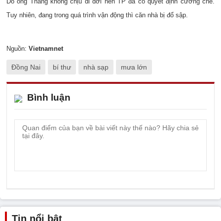
Do ông Thắng không chịu di dời nên TP đã có quyết định cưỡng chế.
Tuy nhiên, đang trong quá trình vận động thì căn nhà bị đổ sập.
Nguồn:
Vietnamnet
Đồng Nai
bí thư
nhà sạp
mưa lớn
Bình luận
Tin nổi bật