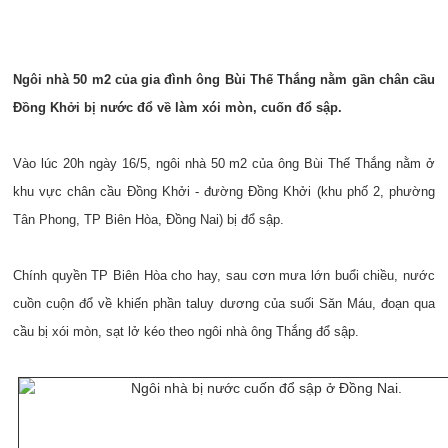
Ngôi nhà 50 m2 của gia đình ông Bùi Thế Thắng nằm gần chân cầu
Đồng Khởi bị nước đổ về làm xói mòn, cuốn đổ sập.
Vào lúc 20h ngày 16/5, ngôi nhà 50 m2 của ông Bùi Thế Thắng nằm ở
khu vực chân cầu Đồng Khởi - đường Đồng Khởi (khu phố 2, phường
Tân Phong, TP Biên Hòa, Đồng Nai) bị đổ sập.
Chính quyền TP Biên Hòa cho hay, sau cơn mưa lớn buổi chiều, nước
cuồn cuộn đổ về khiến phần taluy dương của suối Săn Máu, đoạn qua
cầu bị xói mòn, sạt lở kéo theo ngôi nhà ông Thắng đổ sập.