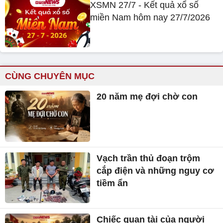
XSMN 27/7 - Kết quả xổ số
miền Nam hôm nay 27/7/2026
CÙNG CHUYÊN MỤC
20 năm mẹ đợi chờ con
Vạch trần thủ đoạn trộm
cắp điện và những nguy cơ
tiềm ẩn
Chiếc quan tài của người