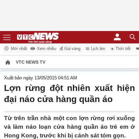
Mới nhất
Xem nhiều
💰 Giá vàng
📅 Lịch âm
☀️ Thời tiết

VTC NEWS TV
Xuất bản ngày 13/05/2015 04:51 AM
Lợn rừng đột nhiên xuất hiện
đại náo cửa hàng quần áo
Từ trên trần nhà một con lợn rừng rơi xuống
và làm náo loạn cửa hàng quần áo trẻ em ở
Hong Kong, trước khi bị cảnh sát tóm gọn.