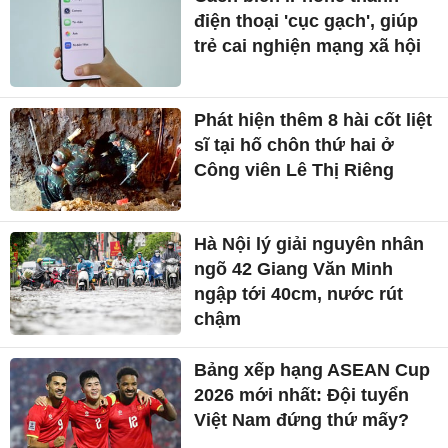
điện thoại 'cục gạch', giúp
trẻ cai nghiện mạng xã hội
Phát hiện thêm 8 hài cốt liệt
sĩ tại hố chôn thứ hai ở
Công viên Lê Thị Riêng
Hà Nội lý giải nguyên nhân
ngõ 42 Giang Văn Minh
ngập tới 40cm, nước rút
chậm
Bảng xếp hạng ASEAN Cup
2026 mới nhất: Đội tuyển
Việt Nam đứng thứ mấy?