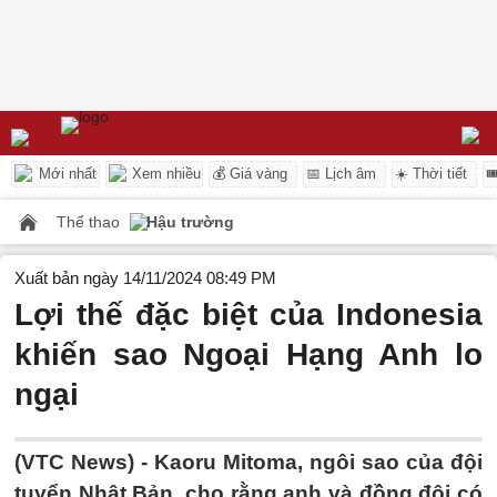
Mới nhất
Xem nhiều
💰 Giá vàng
📅 Lịch âm
☀️ Thời tiết

Thể thao
Hậu trường
Xuất bản ngày 14/11/2024 08:49 PM
Lợi thế đặc biệt của Indonesia
khiến sao Ngoại Hạng Anh lo
ngại
(VTC News) -
Kaoru Mitoma, ngôi sao của đội
tuyển Nhật Bản, cho rằng anh và đồng đội có