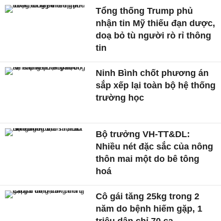
Tổng thống Trump phủ
nhận tin Mỹ thiếu đạn dược,
doạ bỏ tù người rò rỉ thông
tin
Ninh Bình chốt phương án
sắp xếp lại toàn bộ hệ thống
trường học
Bộ trưởng VH-TT&DL:
Nhiều nét đặc sắc của nông
thôn mai một do bê tông
hoá
Cô gái tăng 25kg trong 2
năm do bệnh hiếm gặp, 1
triệu dân chỉ 70 ca