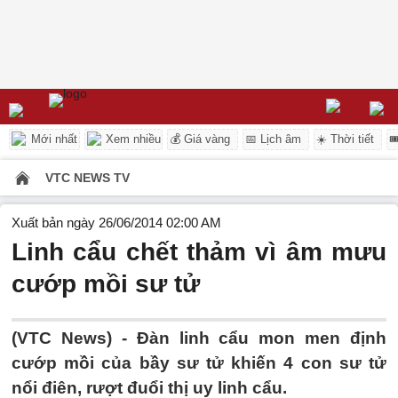
Mới nhất
Xem nhiều
💰 Giá vàng
📅 Lịch âm
☀️ Thời tiết

VTC NEWS TV
Xuất bản ngày 26/06/2014 02:00 AM
Linh cẩu chết thảm vì âm mưu
cướp mồi sư tử
(VTC News) - Đàn linh cẩu mon men định
cướp mồi của bầy sư tử khiến 4 con sư tử
nổi điên, rượt đuổi thị uy linh cẩu.