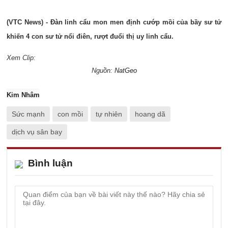
(VTC News) - Đàn linh cẩu mon men định cướp mồi của bầy sư tử
khiến 4 con sư tử nổi điên, rượt đuổi thị uy linh cẩu.
Xem Clip:
Nguồn:
NatGeo
Kim Nhâm
Sức mạnh
con mồi
tự nhiên
hoang dã
dịch vụ sân bay
Bình luận