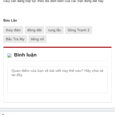
cầu) vẫn đang tiếp tục theo dõi diễn biến của các trận động đất này.
Bửu Lân
thủy điện
động đất
rung lắc
Sông Tranh 2
Bắc Trà My
tiếng nổ
Bình luận