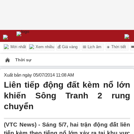
Mới nhất
Xem nhiều
💰 Giá vàng
📅 Lịch âm
☀️ Thời tiết

Thời sự
Xuất bản ngày 05/07/2014 11:08 AM
Liên tiếp động đất kèm nổ lớn
khiến Sông Tranh 2 rung
chuyển
(VTC News) - Sáng 5/7, hai trận động đất liên
tiếp kèm theo tiếng nổ lớn xảy ra tại khu vực