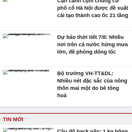
Cận cảnh cụm chung cư
phố cổ Hà Nội được đề xuất
cải tạo thành cao ốc 21 tầng
Dự báo thời tiết 7/8: Nhiều
nơi trên cả nước hứng mưa
lớn, đề phòng dông lốc
Bộ trưởng VH-TT&DL:
Nhiều nét đặc sắc của nông
thôn mai một do bê tông
hoá
TIN MỚI
Câu đố hack não: 1 kg bông