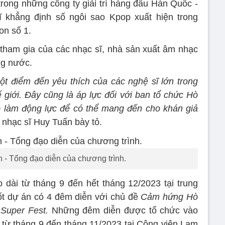
 trong những công ty giải trí hàng đầu Hàn Quốc -
 khẳng định số ngôi sao Kpop xuất hiện trong
on số 1.
sự tham gia của các nhạc sĩ, nhà sản xuất âm nhạc
ong nước.
t điểm đến yêu thích của các nghệ sĩ lớn trong
 giới. Đây cũng là áp lực đối với ban tổ chức Hò
ó làm động lực để có thể mang đến cho khán giả
nhạc sĩ Huy Tuấn bày tỏ.
 - Tổng đạo diễn của chương trình.
 dài từ tháng 9 đến hết tháng 12/2023 tại trung
 dự án có 4 đêm diễn với chủ đề
Cảm hứng Hò
uper Fest.
Những đêm diễn được tổ chức vào
u từ tháng 9 đến tháng 11/2023 tại Công viên Lam