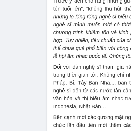
Trước ý kiến cho rằng những gư
tên tuổi lớn”, “không thu hút kh
những lo lắng rằng nghệ sĩ biểu
nghệ sĩ mình muốn mời có thời
chương trình khiêm tốn về kinh 
hợp. Tuy nhiên, tiêu chuẩn của c
thể chưa quá phổ biến với công 
lễ hội âm nhạc quốc tế. Chúng tô
Đối với dàn nghệ sĩ tham gia nă
trong thời gian tới. Không chỉ nh
Pháp, Bỉ, Tây Ban Nha..., ban tổ
nghệ sĩ đến từ các nước lân c
văn hóa và thị hiếu âm nhạc 
Indonesia, Nhật Bản…
Bên cạnh mời các gương mặt nghệ
chức lần đầu tiên mời thêm các