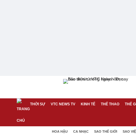
THỜI SỰ
VTC NEWS TV
KINH TẾ
THỂ THAO
THẾ G
HOA HẬU
CA NHẠC
SAO THẾ GIỚI
SAO VI