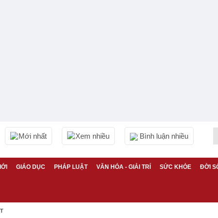
Mới nhất
Xem nhiều
Bình luận nhiều
IỚI
GIÁO DỤC
PHÁP LUẬT
VĂN HÓA - GIẢI TRÍ
SỨC KHỎE
ĐỜI S
ỆT