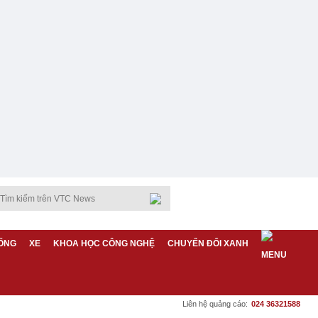
ỐNG
XE
KHOA HỌC CÔNG NGHỆ
CHUYỂN ĐỔI XANH
Liên hệ quảng cáo:
024 36321588