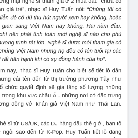
ơng mặt nghệ sĩ tham gia ở 2 mùa đâu “chưa có
án giả trẻ”, nhạc sĩ Huy Tuấn nói:
“Chúng tôi có
 diễn đó có đủ thu hút người xem hay không, hoặc
 gian sang Việt Nam hay không. Hai năm đầu,
phí nên phải tính toán mời nghệ sĩ nào cho phù
hương trình rất lớn. Nghệ sĩ được mời tham gia có
chúng Việt Nam nhưng họ đều có tên tuổi tại các
i rất hân hạnh khi có sự đồng hành của họ”.
m nay, nhạc sĩ Huy Tuấn cho biết sẽ tiết lộ dần
ững cái tên đến từ thị trường phương Tây như
 chức quyết định sẽ gia tăng số lượng những
ận trong khu vực châu Á - những nơi có đặc trưng
tương đồng với khán giả Việt Nam như Thái Lan,
 sĩ từ US/UK, các DJ hàng đầu thế giới, ban tổ
 ngôi sao đến từ K-Pop. Huy Tuấn tiết lộ đang