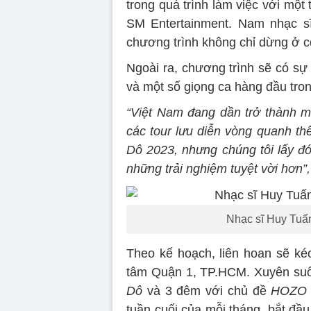
trong quá trình làm việc với một
SM Entertainment. Nam nhạc sĩ
chương trình không chỉ dừng ở c
Ngoài ra, chương trình sẽ có 
và một số giọng ca hàng đầu tr
“Việt Nam đang dần trở thành mộ
các tour lưu diễn vòng quanh thế
Dô 2023, nhưng chúng tôi lấy đ
những trải nghiệm tuyệt vời hơn”,
Nhạc sĩ Huy Tuấn
Theo kế hoạch, liên hoan sẽ kéo
tâm Quận 1, TP.HCM. Xuyên suốt
Dô
và 3 đêm với chủ đề
HOZO S
tuần cuối của mỗi tháng, bắt đầ