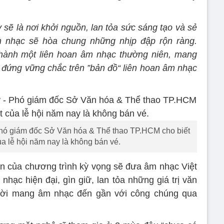
sẽ là nơi khởi nguồn, lan tỏa sức sáng tạo và sẻ
m nhạc sẽ hòa chung những nhịp đập rộn ràng.
thành một liên hoan âm nhạc thường niên, mang
ỗ đứng vững chắc trên ”bản đồ“ liên hoan âm nhạc
ó giám đốc Sở Văn hóa & Thể thao TP.HCM cho biết
ủa lễ hội năm nay là không bán vé.
n của chương trình kỳ vọng sẽ đưa âm nhạc Việt
ạc hiện đại, gìn giữ, lan tỏa những giá trị văn
 thời mang âm nhạc đến gần với công chúng qua