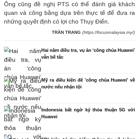
Ông cũng đề nghị PTS có thể đánh giá khách
quan và công bằng dựa trên thực tế để đưa ra
những quyết định có lợi cho Thụy Điển.
TRẦN TRANG
(https://focusmalaysia.my/)
Hai năm điều tra, vụ án ‘công chúa Huawei’
vẫn bế tắc
Mỹ ra điều kiện để 'công chúa Huawei' về
nước nếu nhận tội
Indonesia bất ngờ ký thỏa thuận 5G với
Huawei