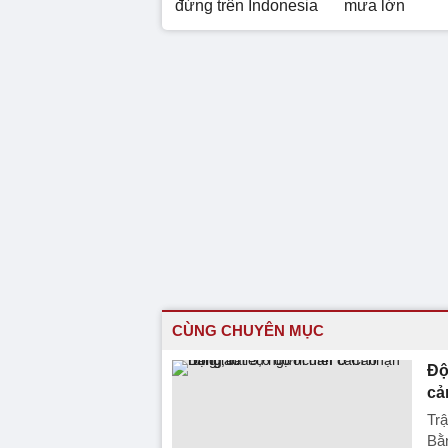
đứng trên Indonesia
mưa lớn
CÙNG CHUYÊN MỤC
Độ
cả
Trậ
Bằn