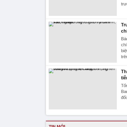
trư
Tr
ch
Báo
chí
biệ
trê
Th
ti
Tổn
Ban
đổi
TIN MỚI