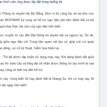
n hình cảm ứng được lăp đặt trong buồng lái
 Thông tin duyên hải Đà Nẵng, Đơn vị thi công Dự án tại khu vực
ự án MOVIMAR kỳ vọng sẽ hỗ trợ ngư dân yên tâm đánh bắt xa bờ
uả khai thác hải sản của ngư dân trên biển.
ược truyền từ tàu đến Đài thông tin duyên hải và ngược lại. Do đó,
 tiếp giữa ngư dân với Trung tâm quan sát tàu cá, giúp các cơ quan
lao động, sự cố kỹ thuật, hiểm họa thiên tai…
: “Tôi đã được tập huấn sử dụng máy này. Khi đang đánh bắt giữa
sau thì toàn cầu và tổng đài sẽ nhận được thông tin tàu mình bị nạn
này cũng sẽ biết mà đến hỗ trợ.
i vây. Vùng biển tôi hay đánh bắt là Hoàng Sa, khi có máy này rồi
 dài ngày trên biển”.