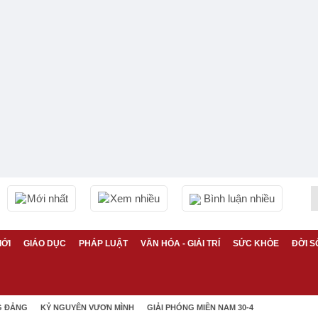
Mới nhất
Xem nhiều
Bình luận nhiều
IỚI
GIÁO DỤC
PHÁP LUẬT
VĂN HÓA - GIẢI TRÍ
SỨC KHỎE
ĐỜI S
G ĐẢNG
KỶ NGUYÊN VƯƠN MÌNH
GIẢI PHÓNG MIỀN NAM 30-4