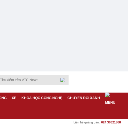
ỐNG
XE
KHOA HỌC CÔNG NGHỆ
CHUYỂN ĐỔI XANH
Liên hệ quảng cáo:
024 36321588