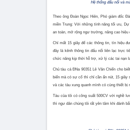
Hệ thống đấu nối và mà
Theo ông Đoàn Ngọc Hiên, Phó giám đốc Đài
miền Trung: Với những tính năng tối ưu, D
an toàn, mở rộng ngư trường, nâng cao hiệu q
Chỉ mất 15
gi
ây
để các thông tin, tín hiệu đ
đây là kênh thông tin đấu nối liên lạc trực
chức năng kịp thời hỗ trợ, xử lý các tai nạn 
Chủ tàu cá ĐNa 90351 Lê Văn Chiến cho biết
biển mà có sự cố thì chỉ cần ấn nút, 15 giây 
và các tàu xung quanh mình có cùng thiết bị 
Tàu của tôi có công suất 500CV với nghề lướ
thì ngư dân chúng tôi rất yên tâm khi đánh bắt