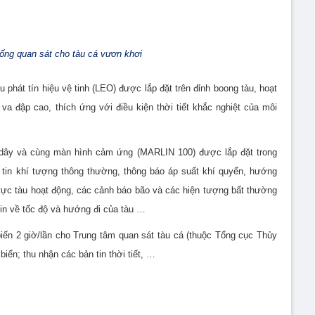
hống quan sát cho tàu cá vươn khơi
phát tín hiệu vệ tinh (LEO) được lắp đặt trên đỉnh boong tàu, hoạt
a đập cao, thích ứng với điều kiện thời tiết khắc nghiệt của môi
 dây và cùng màn hình cảm ứng (MARLIN 100) được lắp đặt trong
n tin khí tượng thông thường, thông báo áp suất khí quyển, hướng
vực tàu hoạt động, các cảnh báo bão và các hiện tượng bất thường
 tin về tốc độ và hướng đi của tàu …
n biển 2 giờ/lần cho Trung tâm quan sát tàu cá (thuộc Tổng cục Thủy
 biển; thu nhận các bản tin thời tiết, …