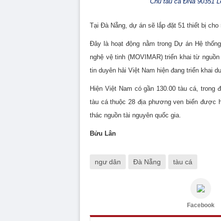
Chủ tàu cá ĐNa 90351 Lê
Tại Đà Nẵng, dự án sẽ lắp đặt 51 thiết bị cho
Đây là hoạt động nằm trong Dự án Hệ thống
nghệ vệ tinh (MOVIMAR) triển khai từ nguồn
tin duyên hải Việt Nam hiện đang triển khai d
Hiện Việt Nam có gần 130.00 tàu cá, trong 
tàu cá thuộc 28 địa phương ven biển được hỗ
thác nguồn tài nguyên quốc gia.
Bửu Lân
ngư dân
Đà Nẵng
tàu cá
Facebook