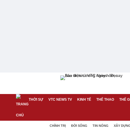
THỜI SỰ
VTC NEWS TV
KINH TẾ
THỂ THAO
THẾ G
CHÍNH TRỊ
ĐỜI SỐNG
TIN NÓNG
XÂY DỰN