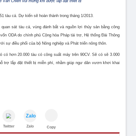
 Văn Chiến vui mừng khi được lắp đặt thiết bị
 51 tàu cá. Dự kiến sẽ hoàn thành trong tháng 1/2013.
 quan sát tàu cá, vùng đánh bắt và nguồn lợi thủy sản bằng công
 vốn ODA do chính phủ Cộng hòa Pháp tài trợ, Hệ thống Đài Thông
ưới sự điều phối của bộ Nông nghiệp và Phát triển nông thôn.
đó có hơn 20.000 tàu có công suất máy trên 90CV. Sẽ có sẽ 3.000
 trợ lắp đặt thiết bị miễn phí, nhằm giúp ngư dân vươn khơi khai
Zalo
Twitter
Zalo
Copy