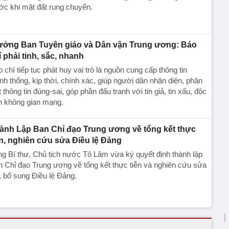
ớc khi mặt đất rung chuyển.
ưởng Ban Tuyên giáo và Dân vận Trung ương: Báo
í phải tinh, sắc, nhanh
 chí tiếp tục phát huy vai trò là nguồn cung cấp thông tin
nh thống, kịp thời, chính xác, giúp người dân nhận diện, phân
t thông tin đúng-sai, góp phần đấu tranh với tin giả, tin xấu, độc
n không gian mạng.
ành Lập Ban Chỉ đạo Trung ương về tổng kết thực
ễn, nghiên cứu sửa Điều lệ Đảng
g Bí thư, Chủ tịch nước Tô Lâm vừa ký quyết định thành lập
 Chỉ đạo Trung ương về tổng kết thực tiễn và nghiên cứu sửa
, bổ sung Điều lệ Đảng.