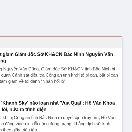
t giam Giám đốc Sở KH&CN Bắc Ninh Nguyễn Văn
ng
g Nguyễn Văn Dũng, Giám đốc Sở KH&CN tỉnh Bắc Ninh bị
quan Cảnh sát điều tra Công an tỉnh khởi tố bị can, bắt bị can
tạm giam về tội danh “Nhận hối lộ”.
 'Khánh Sky' náo loạn nhà 'Vua Quạt': Hồ Văn Khoa
 lỗi, hứa ra trình diện
 khi bị Công an tỉnh Bắc Ninh ra quyết định truy tìm, Hồ Văn
a đăng video xin lỗi cộng đồng mạng, khẳng định sẽ trình
n theo giấy triệu tập.