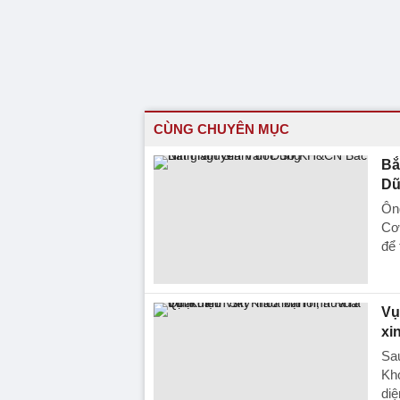
CÙNG CHUYÊN MỤC
Bắ
Dũ
Ôn
Cơ 
để 
Vụ
xin
Sau
Kho
diệ