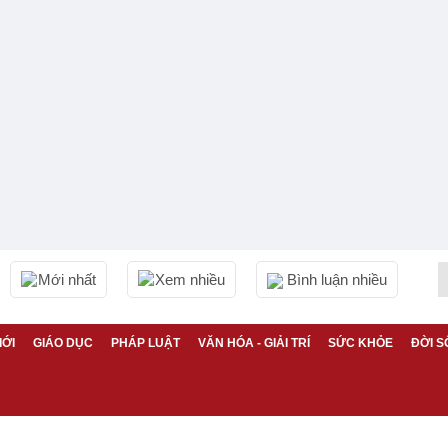
Mới nhất
Xem nhiều
Bình luận nhiều
IỚI
GIÁO DỤC
PHÁP LUẬT
VĂN HÓA - GIẢI TRÍ
SỨC KHỎE
ĐỜI S