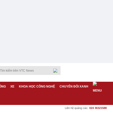
ỐNG
XE
KHOA HỌC CÔNG NGHỆ
CHUYỂN ĐỔI XANH
Liên hệ quảng cáo:
024 36321588