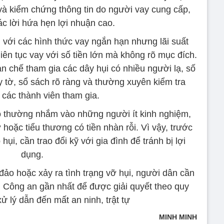
và kiểm chứng thông tin do người vay cung cấp,
các lời hứa hẹn lợi nhuận cao.
 với các hình thức vay ngắn hạn nhưng lãi suất
liên tục vay với số tiền lớn mà không rõ mục đích.
ạn chế tham gia các dây hụi có nhiều người lạ, số
ấy tờ, sổ sách rõ ràng và thường xuyên kiểm tra
n các thành viên tham gia.
ảo thường nhắm vào những người ít kinh nghiệm,
ợ hoặc tiểu thương có tiền nhàn rỗi. Vì vậy, trước
ụi, cần trao đổi kỹ với gia đình để tránh bị lợi
dụng.
 đảo hoặc xảy ra tình trạng vỡ hụi, người dân cần
 Công an gần nhất để được giải quyết theo quy
xử lý dẫn đến mất an ninh, trật tự
MINH MINH