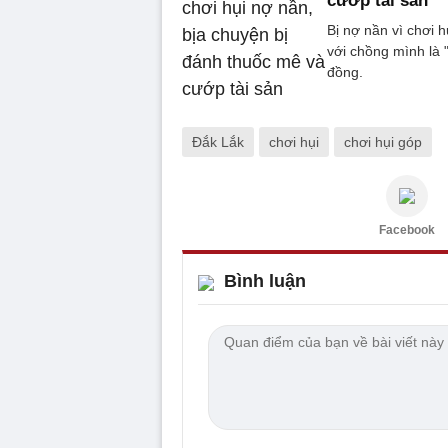
cướp tài sản
Bị nợ nần vì chơi 
với chồng mình là 
đồng.
Đắk Lắk
chơi hụi
chơi hụi góp
Facebook
Bình luận