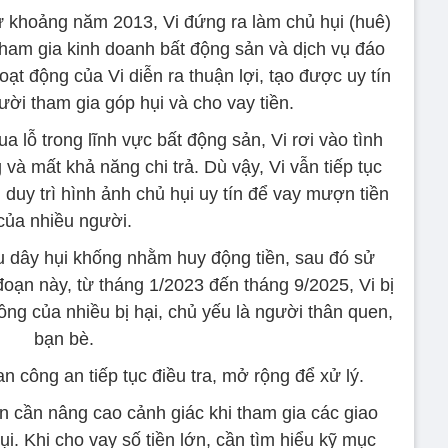
từ khoảng năm 2013, Vi đứng ra làm chủ hụi (huê)
ham gia kinh doanh bất động sản và dịch vụ đáo
ạt động của Vi diễn ra thuận lợi, tạo được uy tín
ười tham gia góp hụi và cho vay tiền.
a lỗ trong lĩnh vực bất động sản, Vi rơi vào tình
và mất khả năng chi trả. Dù vậy, Vi vẫn tiếp tục
 duy trì hình ảnh chủ hụi uy tín để vay mượn tiền
của nhiều người.
ều dây hụi khống nhằm huy động tiền, sau đó sử
đoạn này, từ tháng 1/2023 đến tháng 9/2025, Vi bị
ng của nhiều bị hại, chủ yếu là người thân quen,
bạn bè.
 công an tiếp tục điều tra, mở rộng để xử lý.
 cần nâng cao cảnh giác khi tham gia các giao
i. Khi cho vay số tiền lớn, cần tìm hiểu kỹ mục