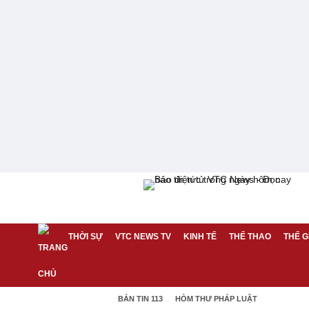
THỜI SỰ
VTC NEWS TV
KINH TẾ
THỂ THAO
THẾ G
BẢN TIN 113
HÒM THƯ PHÁP LUẬT