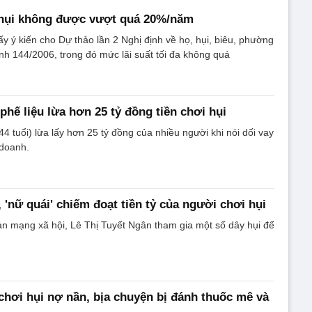
' hụi không được vượt quá 20%/năm
y ý kiến cho Dự thảo lần 2 Nghị định về họ, hụi, biêu, phường
ịnh 144/2006, trong đó mức lãi suất tối đa không quá
phế liệu lừa hơn 25 tỷ đồng tiền chơi hụi
4 tuổi) lừa lấy hơn 25 tỷ đồng của nhiều người khi nói dối vay
 doanh.
 'nữ quái' chiếm đoạt tiền tỷ của người chơi hụi
oản mạng xã hội, Lê Thị Tuyết Ngân tham gia một số dây hụi để
hơi hụi nợ nần, bịa chuyện bị đánh thuốc mê và