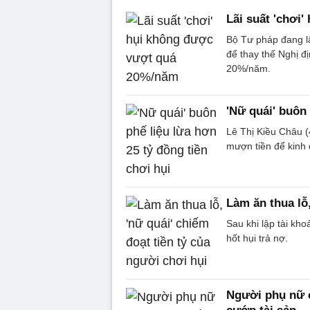
Lãi suất 'chơi
Bộ Tư pháp đang lấ
để thay thế Nghị đ
20%/năm.
'Nữ quái' buôn 
Lê Thị Kiều Châu (4
mượn tiền để kinh
Làm ăn thua lỗ,
Sau khi lập tài kh
hốt hụi trả nợ.
Người phụ nữ c