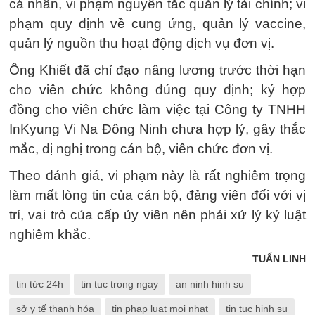
cá nhân, vi phạm nguyên tắc quản lý tài chính; vi
phạm quy định về cung ứng, quản lý vaccine,
quản lý nguồn thu hoạt động dịch vụ đơn vị.
Ông Khiết đã chỉ đạo nâng lương trước thời hạn
cho viên chức không đúng quy định; ký hợp
đồng cho viên chức làm việc tại Công ty TNHH
InKyung Vi Na Đông Ninh chưa hợp lý, gây thắc
mắc, dị nghị trong cán bộ, viên chức đơn vị.
Theo đánh giá, vi phạm này là rất nghiêm trọng
làm mất lòng tin của cán bộ, đảng viên đối với vị
trí, vai trò của cấp ủy viên nên phải xử lý kỷ luật
nghiêm khắc.
TUẤN LINH
tin tức 24h
tin tuc trong ngay
an ninh hinh su
sở y tế thanh hóa
tin phap luat moi nhat
tin tuc hinh su