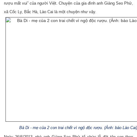
rượu mất vui” của người Việt. Chuyện của gia đình anh Giàng Seo Phử,
xã Cốc Ly, Bắc Hà, Lào Cai là một chuyện như vậy.
Bà Di - mẹ của 2 con trai chết vì ngộ độc rượu. (Ảnh: báo Lào Cai
Ngày 26/6/2013, nhà anh Giàng Seo Phử tổ chức lễ đặt tên con theo