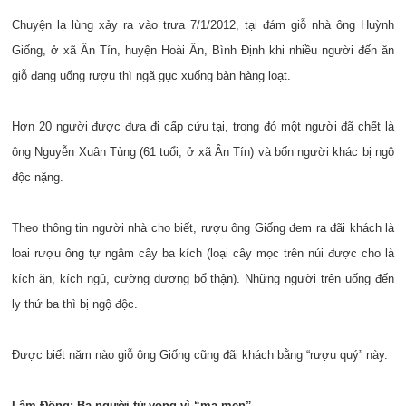
Chuyện lạ lùng xảy ra vào trưa 7/1/2012, tại đám giỗ nhà ông Huỳnh
Giống, ở xã Ân Tín, huyện Hoài Ân, Bình Định khi nhiều người đến ăn
giỗ đang uống rượu thì ngã gục xuống bàn hàng loạt.
Hơn 20 người được đưa đi cấp cứu tại, trong đó một người đã chết là
ông Nguyễn Xuân Tùng (61 tuổi, ở xã Ân Tín) và bốn người khác bị ngộ
độc nặng.
Theo thông tin người nhà cho biết, rượu ông Giống đem ra đãi khách là
loại rượu ông tự ngâm cây ba kích (loại cây mọc trên núi được cho là
kích ăn, kích ngủ, cường dương bổ thận). Những người trên uống đến
ly thứ ba thì bị ngộ độc.
Được biết năm nào giỗ ông Giống cũng đãi khách bằng “rượu quý” này.
Lâm Đồng: Ba người tử vong vì “ma men”