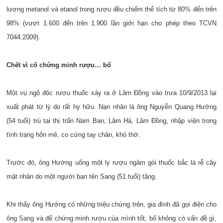
lượng metanol và etanol trong rượu đều chiếm thể tích từ 80% đến trên
98% (vượt 1.600 đến trên 1.900 lần giới hạn cho phép theo TCVN
7044:2009).
Chết vì cố chứng minh rượu… bổ
Một vụ ngộ độc rượu thuốc xảy ra ở Lâm Đồng vào trưa 10/9/2013 lại
xuất phát từ lý do rất hy hữu. Nạn nhân là ông Nguyễn Quang Hướng
(54 tuổi) trú tại thị trấn Nam Ban, Lâm Hà, Lâm Đồng, nhập viện trong
tình trạng hôn mê, co cứng tay chân, khó thở.
Trước đó, ông Hướng uống một ly rượu ngâm gói thuốc bắc là rễ cây
mật nhân do một người bạn tên Sang (51 tuổi) tặng.
Khi thấy ông Hướng có những triệu chứng trên, gia đình đã gọi điện cho
ông Sang và để chứng minh rượu của mình tốt, bổ không có vấn đề gì,