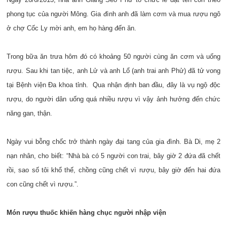
phong tục của người Mông. Gia đình anh đã làm cơm và mua rượu ngô
ở chợ Cốc Ly mời anh, em họ hàng đến ăn.
Trong bữa ăn trưa hôm đó có khoảng 50 người cùng ăn cơm và uống
rượu. Sau khi tan tiệc, anh Lử và anh Lổ (anh trai anh Phử) đã tử vong
tại Bệnh viện Đa khoa tỉnh. Qua nhận định ban đầu, đây là vụ ngộ độc
rượu, do người dân uống quá nhiều rượu vì vậy ảnh hưởng đến chức
năng gan, thận.
Ngày vui bỗng chốc trở thành ngày đại tang của gia đình. Bà Di, mẹ 2
nạn nhân, cho biết: “Nhà bà có 5 người con trai, bây giờ 2 đứa đã chết
rồi, sao số tôi khổ thế, chồng cũng chết vì rượu, bây giờ đến hai đứa
con cũng chết vì rượu.”.
Món rượu thuốc khiến hàng chục người nhập viện