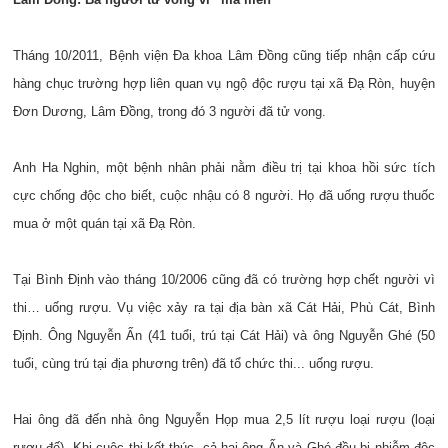
Tháng 10/2011, Bệnh viện Đa khoa Lâm Đồng cũng tiếp nhận cấp cứu
hàng chục trường hợp liên quan vụ ngộ độc rượu tại xã Đạ Ròn, huyện
Đơn Dương, Lâm Đồng, trong đó 3 người đã tử vong.
Anh Ha Nghin, một bệnh nhân phải nằm điều trị tại khoa hồi sức tích
cực chống độc cho biết, cuộc nhậu có 8 người. Họ đã uống rượu thuốc
mua ở một quán tại xã Đạ Ròn.
Tại Bình Định vào tháng 10/2006 cũng đã có trường hợp chết người vì
thi… uống rượu. Vụ việc xảy ra tại địa bàn xã Cát Hải, Phù Cát, Bình
Định. Ông Nguyễn Ấn (41 tuổi, trú tại Cát Hải) và ông Nguyễn Ghé (50
tuổi, cùng trú tại địa phương trên) đã tổ chức thi... uống rượu.
Hai ông đã đến nhà ông Nguyễn Họp mua 2,5 lít rượu loại rượu (loại
rượu đế). Khi cuộc thi kết thúc, cả hai ông Ấn và Ghé đều bị nhiễm độc