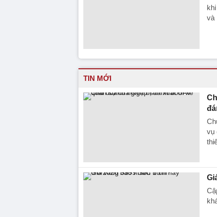
khi
và 
TIN MỚI
Ch
đá
Ch
vụ 
thi
Gi
Cập
kh