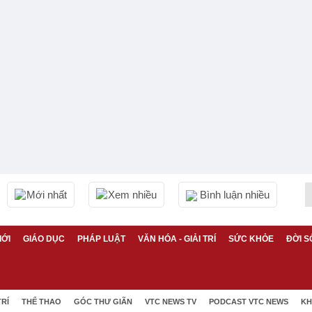
Mới nhất
Xem nhiều
Bình luận nhiều
IỚI
GIÁO DỤC
PHÁP LUẬT
VĂN HÓA - GIẢI TRÍ
SỨC KHỎE
ĐỜI S
TRÍ
THỂ THAO
GÓC THƯ GIÃN
VTC NEWS TV
PODCAST VTC NEWS
KH