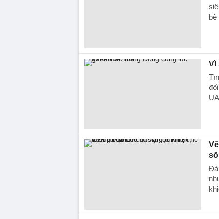
siê
bè 
Vì
Tìn
đối
UAV
Vế
số
Đán
nh
khi