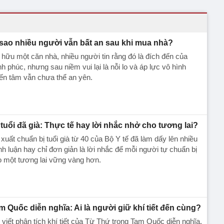
 sao nhiều người vẫn bất an sau khi mua nhà?
hữu một căn nhà, nhiều người tin rằng đó là đích đến của
h phúc, nhưng sau niềm vui lại là nỗi lo và áp lực vô hình
ến tâm vẫn chưa thể an yên.
 tuổi đã già: Thực tế hay lời nhắc nhở cho tương lai?
xuất chuẩn bị tuổi già từ 40 của Bộ Y tế đã làm dấy lên nhiều
nh luận hay chỉ đơn giản là lời nhắc để mỗi người tự chuẩn bị
 một tương lai vững vàng hơn.
m Quốc diễn nghĩa: Ai là người giữ khí tiết đến cùng?
 viết phân tích khí tiết của Từ Thứ trong Tam Quốc diễn nghĩa,