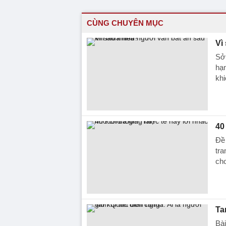
CÙNG CHUYÊN MỤC
Vì
Sở 
hạn
khi
40
Đề 
tra
cho
Ta
Bài