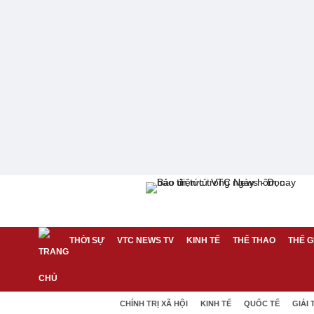
THỜI SỰ
VTC NEWS TV
KINH TẾ
THỂ THAO
THẾ G
CHÍNH TRỊ XÃ HỘI
KINH TẾ
QUỐC TẾ
GIẢI 