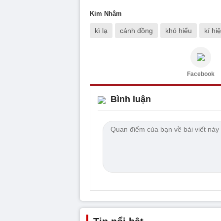
Kim Nhâm
kì lạ
cánh đồng
khó hiểu
kí hi
Facebook
Bình luận