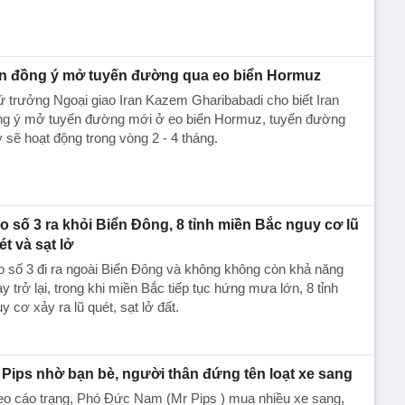
an đồng ý mở tuyến đường qua eo biển Hormuz
 trưởng Ngoại giao Iran Kazem Gharibabadi cho biết Iran
ng ý mở tuyến đường mới ở eo biển Hormuz, tuyến đường
 sẽ hoạt động trong vòng 2 - 4 tháng.
o số 3 ra khỏi Biển Đông, 8 tỉnh miền Bắc nguy cơ lũ
ét và sạt lở
 số 3 đi ra ngoài Biển Đông và không không còn khả năng
y trở lại, trong khi miền Bắc tiếp tục hứng mưa lớn, 8 tỉnh
y cơ xảy ra lũ quét, sạt lở đất.
 Pips nhờ bạn bè, người thân đứng tên loạt xe sang
eo cáo trạng, Phó Đức Nam (Mr Pips ) mua nhiều xe sang,