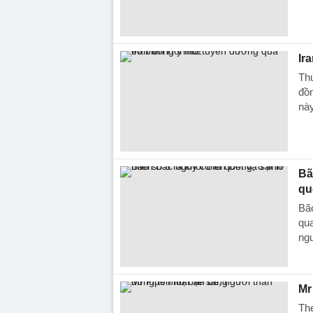
Ir
Thứ
đồ
này
Bã
qu
Bão
qua
ngu
Mr
Th