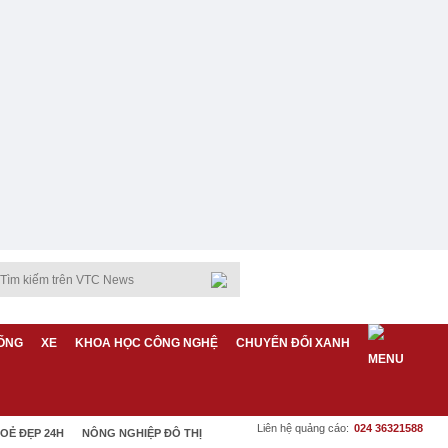
ỐNG
XE
KHOA HỌC CÔNG NGHỆ
CHUYỂN ĐỔI XANH
Liên hệ quảng cáo:
024 36321588
OẺ ĐẸP 24H
NÔNG NGHIỆP ĐÔ THỊ