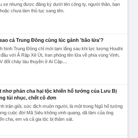
u xe nhưng được đăng ký dưới tên công ty, người thân, bạn
hoặc chưa làm thủ tục sang tên.
 sao cả Trung Đông cùng lúc gánh 'bão lửa'?
h hình Trung Đông chỉ mới tạm lắng sau khi lực lượng Houthi
 đầu với Ả Rập Xê Út, Iran phóng tên lửa về phía vùng Vịnh,
 đốt cháy tàu thuyền ở Ai Cập....
t nhơ phản cha hại tộc khiến hổ tướng của Lưu Bị
ng tủi nhục, chết cô đơn
h trận giỏi, sức địch muôn người, là một trong Ngũ hổ tướng
ưng cuộc đời Mã Siêu không vinh quang, dã tâm của ông
ến cha, em và cả gia tộc bị thảm sát.