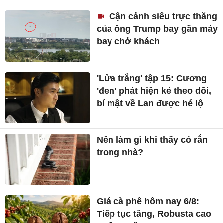
Cận cảnh siêu trực thăng
của ông Trump bay gần máy
bay chở khách
'Lửa trắng' tập 15: Cương
'đen' phát hiện kẻ theo dõi,
bí mật về Lan được hé lộ
Nên làm gì khi thấy có rắn
trong nhà?
Giá cà phê hôm nay 6/8:
Tiếp tục tăng, Robusta cao