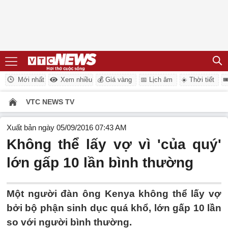
Mới nhất
Xem nhiều
💰 Giá vàng
📅 Lịch âm
☀️ Thời tiết

VTC NEWS TV
Xuất bản ngày 05/09/2016 07:43 AM
Không thể lấy vợ vì 'của quý'
lớn gấp 10 lần bình thường
Một người đàn ông Kenya không thể lấy vợ
bởi bộ phận sinh dục quá khổ, lớn gấp 10 lần
so với người bình thường.