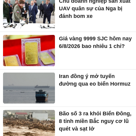
Chủ doanh nghiệp sản xuất
UAV quân sự của Nga bị
đánh bom xe
Giá vàng 9999 SJC hôm nay
6/8/2026 bao nhiêu 1 chỉ?
Iran đồng ý mở tuyến
đường qua eo biển Hormuz
Bão số 3 ra khỏi Biển Đông,
8 tỉnh miền Bắc nguy cơ lũ
quét và sạt lở