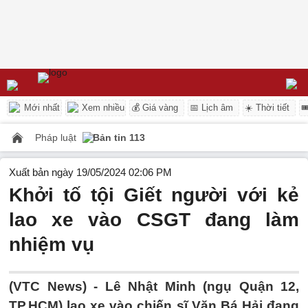
Mới nhất
Xem nhiều
💰 Giá vàng
📅 Lịch âm
☀️ Thời tiết

Pháp luật
Bản tin 113
Xuất bản ngày 19/05/2024 02:06 PM
Khởi tố tội Giết người với kẻ
lao xe vào CSGT đang làm
nhiệm vụ
(VTC News) -
Lê Nhật Minh (ngụ Quận 12,
TP.HCM) lao xe vào chiến sĩ Văn Bá Hải đang