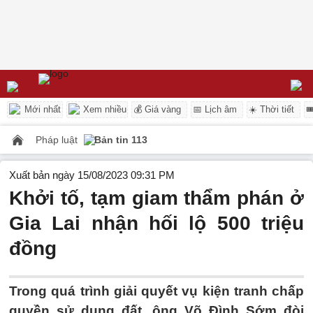
Mới nhất
Xem nhiều
💰 Giá vàng
📅 Lịch âm
☀️ Thời tiết

Pháp luật
Bản tin 113
Xuất bản ngày 15/08/2023 09:31 PM
Khởi tố, tạm giam thẩm phán ở
Gia Lai nhận hối lộ 500 triệu
đồng
Trong quá trình giải quyết vụ kiện tranh chấp
quyền sử dụng đất, ông Võ Đình Sớm đòi