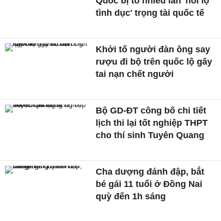
Quốc bị tố nhiều lần 'hối lộ
tình dục' trọng tài quốc tế
Khởi tố người đàn ông say
rượu đi bộ trên quốc lộ gây
tai nạn chết người
Bộ GD-ĐT công bố chi tiết
lịch thi lại tốt nghiệp THPT
cho thí sinh Tuyên Quang
Cha dượng đánh đập, bắt
bé gái 11 tuổi ở Đồng Nai
quỳ đến 1h sáng