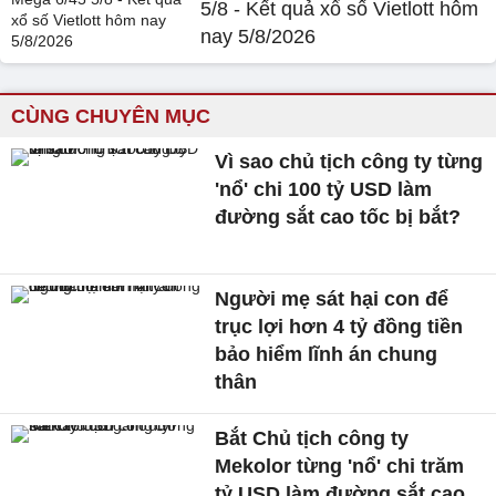
5/8 - Kết quả xổ số Vietlott hôm
nay 5/8/2026
CÙNG CHUYÊN MỤC
Vì sao chủ tịch công ty từng
'nổ' chi 100 tỷ USD làm
đường sắt cao tốc bị bắt?
Người mẹ sát hại con để
trục lợi hơn 4 tỷ đồng tiền
bảo hiểm lĩnh án chung
thân
Bắt Chủ tịch công ty
Mekolor từng 'nổ' chi trăm
tỷ USD làm đường sắt cao