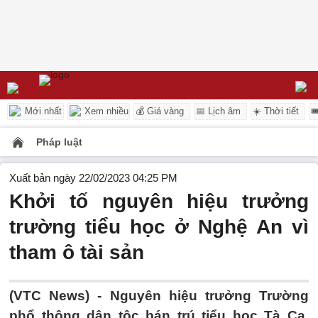
Mới nhất
Xem nhiều
💰 Giá vàng
📅 Lịch âm
☀️ Thời tiết

Pháp luật
Xuất bản ngày 22/02/2023 04:25 PM
Khởi tố nguyên hiệu trưởng
trường tiểu học ở Nghệ An vì
tham ô tài sản
(VTC News) -
Nguyên hiệu trưởng Trường
phổ thông dân tộc bán trú tiểu học Tà Cạ,